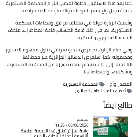
كما يعد هذا الاستقبال خطوة تعكس التزام المحكمة الدستورية
بتنشئة جيل واع بقيم المواطنة والممارسة الديمقراطية.
وشملت الزيارة جولة في مختلف مرافق وفضاءات المحكمة
الدستورية، بما في ذلك قاعة الجلسات، قاعة المحاضرات، متحف
القضاء الدستوري والمكتبة.
وفي ختام الزيارة، تم عرض فيديو تعريفي تناول مفهوم الدستور
ومضمونه. كما استعرض الدساتير الجزائرية عبر محطاتها
التاريخية، إلى جانب تقديم لمحة موجزة عن المحكمة الدستورية
وتشكيلتها واختصاصاتها.
المصدر
وأج
المحكمة الدستورية
أعضاء برلمان الطفل الجزائري
طالع ايضاً
مجتمع
Catégorie
06/08/2026 - 11:26
ولاية الجزائر تطلق غدا الجمعة الطبعة
التاسعة لحملة التنظيف الكبرى