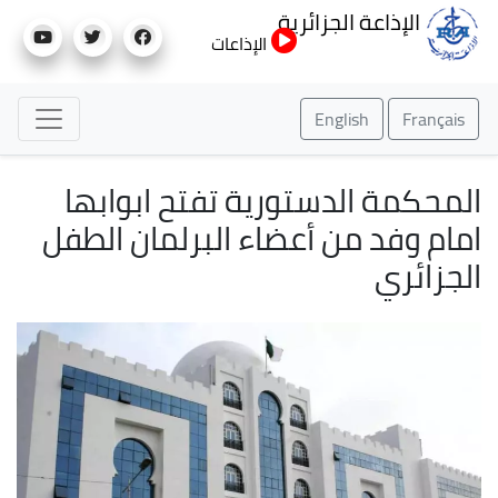
تجاوز
الإذاعة الجزائرية
إلى
الإذاعات
المحتوى
الرئيسي
English
Français
المحكمة الدستورية تفتح ابوابها
امام وفد من أعضاء البرلمان الطفل
الجزائري