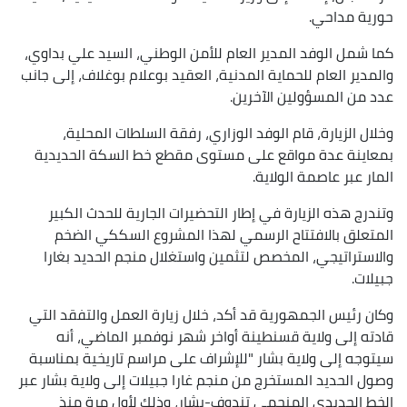
حورية مداحي.
كما شمل الوفد المدير العام للأمن الوطني، السيد علي بداوي،
والمدير العام للحماية المدنية، العقيد بوعلام بوغلاف، إلى جانب
عدد من المسؤولين الآخرين.
وخلال الزيارة، قام الوفد الوزاري، رفقة السلطات المحلية،
بمعاينة عدة مواقع على مستوى مقطع خط السكة الحديدية
المار عبر عاصمة الولاية.
وتندرج هذه الزيارة في إطار التحضيرات الجارية للحدث الكبير
المتعلق بالافتتاح الرسمي لهذا المشروع السككي الضخم
والاستراتيجي، المخصص لتثمين واستغلال منجم الحديد بغارا
جبيلات.
وكان رئيس الجمهورية قد أكد، خلال زيارة العمل والتفقد التي
قادته إلى ولاية قسنطينة أواخر شهر نوفمبر الماضي، أنه
سيتوجه إلى ولاية بشار "للإشراف على مراسم تاريخية بمناسبة
وصول الحديد المستخرج من منجم غارا جبيلات إلى ولاية بشار عبر
الخط الحديدي المنجمي تندوف-بشار، وذلك لأول مرة منذ