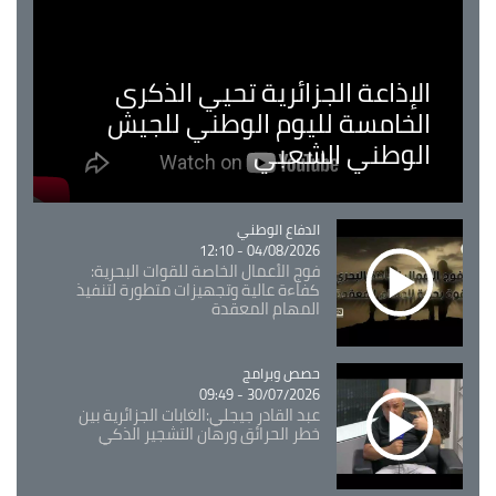
الإذاعة الجزائرية تحيي الذكرى
الخامسة لليوم الوطني للجيش
الوطني الشعبي
Catégorie
الدفاع الوطني
04/08/2026 - 12:10
فوج الأعمال الخاصة للقوات البحرية:
كفاءة عالية وتجهيزات متطورة لتنفيذ
المهام المعقدة
Catégorie
حصص وبرامج
30/07/2026 - 09:49
عبد القادر جيجلي:الغابات الجزائرية بين
خطر الحرائق ورهان التشجير الذكي