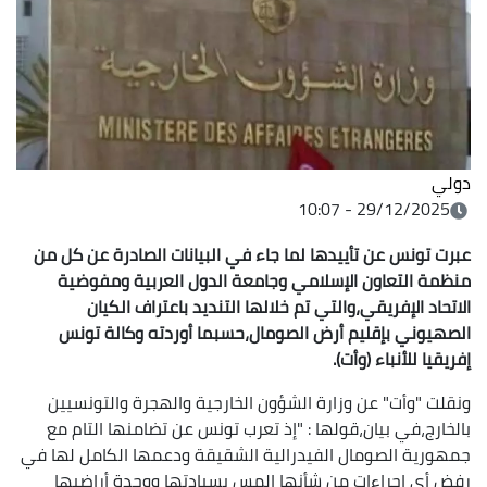
دولي
29/12/2025 - 10:07
عبرت تونس عن تأييدها لما جاء في البيانات الصادرة عن كل من
منظمة التعاون الإسلامي وجامعة الدول العربية ومفوضية
الاتحاد الإفريقي،والتي تم خلالها التنديد باعتراف الكيان
الصهيوني بإقليم أرض الصومال،حسبما أوردته وكالة تونس
إفريقيا للأنباء (وأت).
ونقلت "وأت" عن وزارة الشؤون الخارجية والهجرة والتونسيين
بالخارج،في بيان،قولها : "إذ تعرب تونس عن تضامنها التام مع
جمهورية الصومال الفيدرالية الشقيقة ودعمها الكامل لها في
رفض أي إجراءات من شأنها المس بسيادتها ووحدة أراضيها