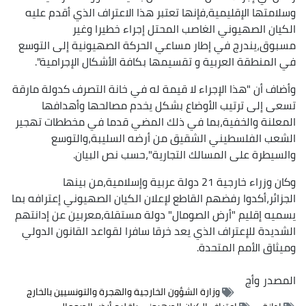
وسلامتها الإقليمية،فإنها تعتبر هذا الاعتراف الذي أقدم عليه
الكيان الصهيوني الغاصب المحتل إجراء خطيرا وغير
مسبوق،يندرج في إطار مساعي الحركة الصهيونية إلى التوسع
في المنطقة العربية و تقسيمها بكافة الأشكال الإجرامية".
وأضاف أن "هذا الإجراء لا قيمة له في خانة التصرف كدولة مارقة
تسعى إلى ترتيب الأوضاع بشكل يخدم مصالحها وأهدافها
المعلنة والخفية،بما في ذلك المضي قدما في مخططات تهجير
الشعب الفلسطيني الشقيق من أرضه السليبة،والتوسع
والسيطرة على المسالك التجارية"،حسب نص البيان.
وكان وزراء خارجية 21 دولة عربية وإسلامية،من بينها
الجزائر،أكدوا رفضهم القاطع لإعلان الكيان الصهيوني إعترافه بما
يسميه إقليم "أرض الصومال" دولة مستقلة،معربين عن إدانتهم
الشديدة للإعتراف الذي يعد خرقا سافرا لقواعد القانون الدولي
وميثاق الأمم المتحدة.
المصدر
وأج
وزارة الشؤون الخارجية والهجرة والتونسيين بالخارج