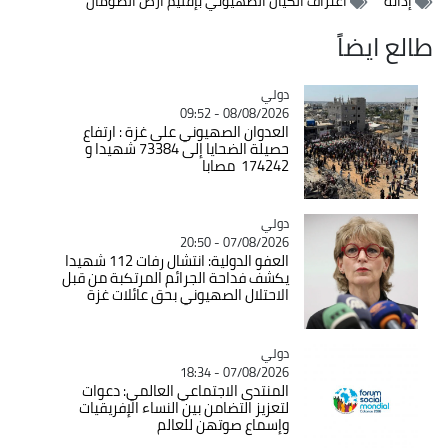
إدانة
اعتراف الكيان الصهيوني بإقليم أرض الصومال
طالع ايضاً
دولي
Catégorie
08/08/2026 - 09:52
العدوان الصهيوني على غزة : ارتفاع
حصيلة الضحايا إلى 73384 شهيدا و
174242 مصابا
دولي
Catégorie
07/08/2026 - 20:50
العفو الدولية: انتشال رفات 112 شهيدا
يكشف فداحة الجرائم المرتكبة من قبل
الاحتلال الصهيوني بحق عائلات غزة
دولي
Catégorie
07/08/2026 - 18:34
المنتدى الاجتماعي العالمي: دعوات
لتعزيز التضامن بين النساء الإفريقيات
وإسماع صوتهن للعالم