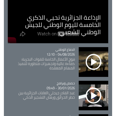
الإذاعة الجزائرية تحيي الذكرى
الخامسة لليوم الوطني للجيش
الوطني الشعبي
Catégorie
الدفاع الوطني
04/08/2026 - 12:10
فوج الأعمال الخاصة للقوات البحرية:
كفاءة عالية وتجهيزات متطورة لتنفيذ
المهام المعقدة
Catégorie
حصص وبرامج
30/07/2026 - 09:49
عبد القادر جيجلي:الغابات الجزائرية بين
خطر الحرائق ورهان التشجير الذكي