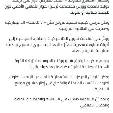
دولية تعددية وورش مجتمعية تُرسّخ الحوار الثقافي الأفقي دون
هيمنة جمالية أو لغوية.
وحلّل غريبي كيفية تجسيد عروض مثل «أنا هاملت» الدانيماركية
و«صرخة في الظلام» البرازيلية.
وركّز على تفاعلات تحويل الكلاسيكيات والذاكرة السياسية إلى
أدوات مقاومة شعبية، معزّزة البعد الجماهيري للمسرح بوصفه
ممارسة نقدية جامعة.
بدوره، عرض د. توفيق شابو ورقته الموسومة "إرادة القوة،
الهيمنة وصناعة الشر: تفكيك ما بعد كولونيالي".
وذكر شابو أنّ المركزيات الاستعمارية أنتجت عبر تاريخها الطويل
أطروحات أسّست للهيمنة والاخضاع في إطار مشروع موسع
للسيطرة.
ولاحظ أنّ ملامحها ظهرت في السياسة والاقتصاد والثقافة
والخطاب الاعلامي.