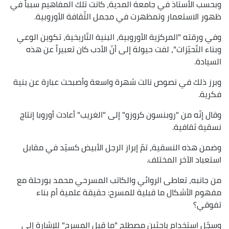
وبحسب الأستاذ في جامعة المدية، كانت تلك المفاهيم سبباً في
ظهور الاستعمار وتمظهرت في مجمل الثّقافة الأوروبية.
وفي ورقته "المركزية الأوروبية، البنية التّاريخية، تكوين الوعي
وبناء التّحيّزات"، لفت حيولة إلى أنّ الأدب كان تعبيراً عن هذه
السيادة.
وبرز ذلك في نصوص نالت شهرة واسعة وأصبحت عبارة عن بنية
فكرية.
وقال إنّه من "روبنسون كروزو" إلى "الغريب" أعادت أوروبا إنتاج
نسقية ثقافية.
وضمن هذه النسقية، تمّ إبراز الرجل الأبيض كسيّد في مقابل
استعباد الآخر المختلف.
من جانبه، تعاطى الروائي والكاتب المسرحي محمد بورحلة مع
مفهوم الأشكال ما قبلية للمسرح: حقيقة علمية أم بناء
تفوقي؟
وسجّل استخدام باحثين مصطلح "ما قبل المسرح" للإشارة إلى