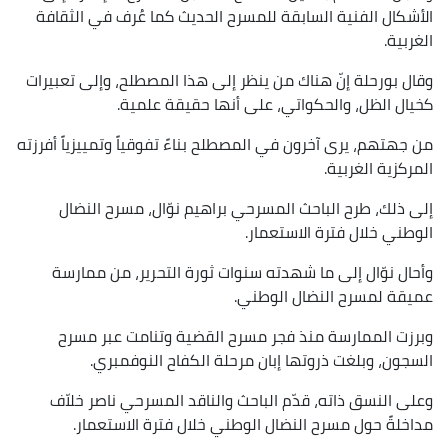
الأشكال الفنية السابقة للمسرح الحديث كما عُرف في الثقافة
الغربية.
وقال بورحلة إنّ هناك من ينظر إلى هذا المصطلح، وإلى تعبيرات
كخيال الظل، والحكواتي، على أنها حقيقة علمية.
من جهتهم، يرى آخرون في المصطلح بناءً تفوقياً وتمييزياً أفرزته
المركزية الغربية.
إلى ذلك، طرح الباحث المسرحي براهيم نوّال، مسرح النضال
الوطني خلال فترة الاستعمار.
وأحال نوّال إلى ما شهدته سنوات ثورة التحرير، من ممارسة
عميقة لمسرح النضال الوطني.
وبرزت الممارسة منذ فجر مسرح القضية وتنامت عبر مسرح
السجون، وبلغت ذروتها إبان مرحلة الكفاح النوفمبري.
وعلى النسق ذاته، قدّم الباحث والناقد المسرحي ناصر خلاّف
مداخلةً حول مسرح النضال الوطني خلال فترة الاستعمار.