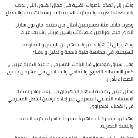
وأشار إلى تعدّد الأصوات الفنية في مجال الفنون التي نددت
بالاستعلاء الغربية والمركزية الغربية المدرسة للهيمنة والاخضاع.
وضرب خلاّف مثلاً بمسرحيين أمثال جان جينيه، جان بول سارتر،
أندري جيد، نورالدين عبه، كاتب ياسين وزياني شريف عياد.
وذهب إلى أنّ هؤلاء عبّروا بفنهم عن الرفض والمقاومة
للهيمنة، في مجابهة فنية بالحجة والدليل والاقناع.
وفي سياق موصول، قرأ الباحث المسرحي د. عبد الكريم غريبي،
كسر الاستعلاء اللغوي والثقافي والسياسي في مهرجان مسرح
الصحراء بأدرار.
وحلّل غريبي كيفية اسهام المهرجان في بعث بوادر تفكيك
الاستعلاء الثقافي المسرحي عبر إعادة توطين الفعل المسرحي
في الفضاء الصحراوي.
وهذا بوصفه ركحاً جماهيرياً مفتوحاً، كاسراً مركزية القاعة
والنخبة الحضرية.
وبشعار «المسرح مقاومة»، اعتمد مهرجان أدرار على برمجة