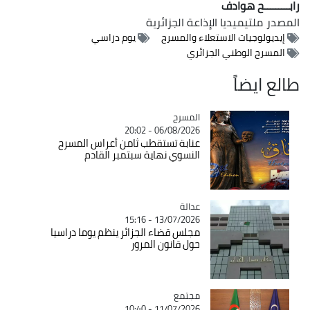
رابـــــــــح هوادف
المصدر
ملتيميديا الإذاعة الجزائرية
إيديولوجيات الاستعلاء والمسرح
يوم دراسي
المسرح الوطني الجزائري
طالع ايضاً
المسرح
Catégorie
06/08/2026 - 20:02
عنابة تستقطب ثامن أعراس المسرح
النسوي نهاية سبتمبر القادم
عدالة
Catégorie
13/07/2026 - 15:16
مجلس قضاء الجزائر ينظم يوما دراسيا
حول قانون المرور
مجتمع
Catégorie
11/07/2026 - 10:40