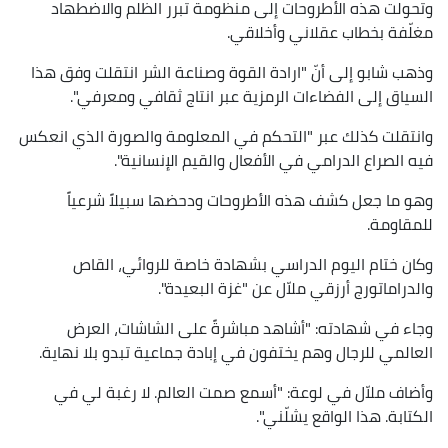
وتحولت هذه الأطروحات إلى منظومة تبرر الظلم والاضطهاد
مغلّفة بخطاب عقلاني وأخلاقي.
وذهب شابو إلى أنّ "ارادة القوة وصناعة الشر انتقلت وفق هذا
السياق إلى الفضاءات الرمزية عبر انتاج ثقافي ومعرفي".
وانتقلت كذلك عبر "التحكم في المعلومة والصورة الذي انعكس
فيه الصراع الدرامي في الأفعال والقيم الإنسانية".
وهو ما جعل كشف هذه الأطروحات ودحضها سبيلاً شرعياً
للمقاومة.
وكان ختام اليوم الدراسي بشهادة خاصة للروائي، القاص
والدراماتورج أرزقي ملاّل عن "غزة البعيدة".
وجاء في شهادته: "أشاهد مباشرةً على الشاشات، العرض
العالمي للرجال وهم يختفون في إبادة جماعية تبدو بلا نهاية.
وأضاف ملاّل في لوعة: "أسمع صمت العالم. لا رغبة لي في
الكتابة. هذا الواقع يشلّني".