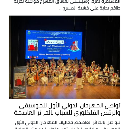
المستمرة بغزة. وسيتسنى لعشاق المسرح مواكبة تجربة
طاقم بجاية على خشبة المسرح ...
تواصل المهرجان الدولي الأول للموسيقى
والرقص الفلكلوري للشباب بالجزائر العاصمة
تتواصل بالجزائر العاصمة، فعاليات المهرجان الدولي الأول
للموسيقى والرقص للشباب تحت عنوان " طربوش الدزاير"