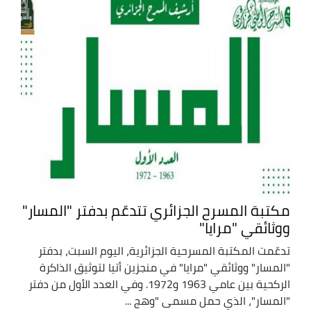
مكتبة المسرح الجزائري تتدعّم بدفتر "المسار"
ووثائقي "مرايا"
تدعّمت المكتبة المسرحية الجزائرية، اليوم السبت، بدفتر
"المسار" ووثائقي "مرايا" في منجزين أتيا لتوثيق الذاكرة
الركحية بين عامي 1963 و1972. وفي العدد الأول من دفتر
"المسار"، الذي حمل مسمى "وهج ...