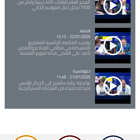
المدير العام للغابات: 445 حريقاً وأكثر من
1500 تدخل خلال الموسم الحالي
اقتصاد
Catégorie
22/07/2026 - 12:13
بوحرب: المتابعة الرئاسية للمشاريع
المهيكلة في قطاعي المناجم والتعدين
تأكيد على المضي قدما لتنويع الاقتصاد
Catégorie
دبلوماسية
21/07/2026 - 11:46
بوغرارة: زيارة سانشيز إلى الجزائر تؤسس
لمرحلة جديدة من الشراكة الاستراتيجية