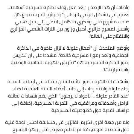
وأضاف أن هذا الإصدار "يعد فعل وفاء لذاكرة مسرحية أسهمت
بعمق في تشكيل الوعي الوطني" و"يوثق لتجرية مبدع كان
صاحب مشروع فني وفكري متكامل, انتمى إلى جيل ذهبي
وأسس لمسرح جزائري أصيل وزاوج بين التراث الشعبي الجزائري
والانفتاح على العالم".
وأوضح المتحدث أن "أعمال علولة لا تزال حاضرة في الذاكرة
الجماعية وتعد رموزا مسرحية خالدة", مشددا على أن تكريس
رموز الذاكرة المسرحية هو "تكريس للهوية الثقافية الوطنية
واستمراريتها".
وشهدت التظاهرة حضور عائلة الفنان ممثلة في أرملته السيدة
رجاء علولة وابنته رحاب إلى جانب أعضاء اللجنة العلمية لكتاب
"عبد القادر علولة .. الأجواد لا يرحلون" الذي يضم شهادات لعائلة
الراحل وأصدقائه ومرافقيه في التجربة المسرحية, إضافة إلى
دراسات نقدية حول خصوصيته المسرحية.
وتم من جهة أخرى تكريم الفائزين في مسابقة أحسن لوحة فنية
حول شخصية علولة, كما تم تنظيم معرض فني ببهو المسرح