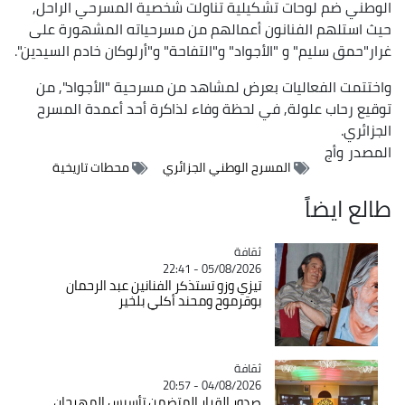
الوطني ضم لوحات تشكيلية تناولت شخصية المسرحي الراحل,
حيث استلهم الفنانون أعمالهم من مسرحياته المشهورة على
غرار"حمق سليم" و "الأجواد" و"التفاحة" و"أرلوكان خادم السيدين".
واختتمت الفعاليات بعرض لمشاهد من مسرحية "الأجواد", من
توقيع رحاب علولة, في لحظة وفاء لذاكرة أحد أعمدة المسرح
الجزائري.
المصدر
وأج
المسرح الوطني الجزائري
محطات تاريخية
طالع ايضاً
ثقافة
Catégorie
05/08/2026 - 22:41
تيزي وزو تستذكر الفنانين عبد الرحمان
بوقرموح ومحند أكلي بلخير
ثقافة
Catégorie
04/08/2026 - 20:57
صدور القرار المتضمن تأسيس المهرجان