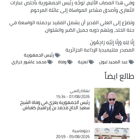
وفي هذا المصاب الأليم، توجّه رئيس الجمهورية بأخلص عبارات
التّعازي وأصدق مشاعر المواساة إلى عائلة المرحوم.
وتضرّع إلى العلي القدير أن يشمل الفقيد برحمته الواسعة في
جنة الخلد، ويلهم ذويه جميل الصّبر والسّلوان.
إِنَّا لِلهِ وَإِنَّا إِلَيْهِ رَاجِعُونَ
المصدر
ملتيميديا الإذاعة الجزائرية
رئيس الجمهورية
عبد المجيد تبون
تعزية
وفاة
محمد عاشور خرازي
طالع ايضاً
Catégorie
نشاط رئاسي
07/08/2026 - 15:34
رئيس الجمهورية يعزي في وفاة الشيخ
سعيد الحاج محمد بن إبراهيم كعباش
Catégorie
دبلوماسية
05/08/2026 - 20:59