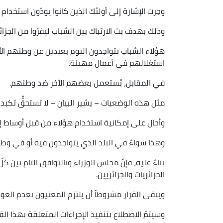
وجرت الإشارة إلى أولئك الذين كانوا يودّون استخدام 
وذلك بهدف بث الارتباك بين الشباب ليفرّوا من الجزائ
هؤلاء الشباب يتواجدون اليوم بعيدين عن وطنهم الأم
استغلالهم في أعمال مهينة.
في المقابل، يُستعمل بعضهم الآخر ضد وطنهم.
مثل هذه الوضعيات – يشير البيان – لا تستحقُّ تكبد 
وأحال على إمكانية استخدام هؤلاء من قبل أوساط إ
وهذا سواءً في البلد الذي يتواجدون فيه أو في وط
بناءً عليه، فإنّ مجلس الوزراء وبالتوافق التام بين
الجزائريات والجزائريين.
ويبقى القرار مشروطاً أن يلتزم المعنيون بعدم العود
وسيتمّ الاضطلاع بتنفيذ الإجراءات المتعلقة بهذا القر