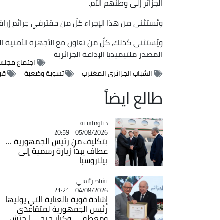
الجزائر إلى وطنهم الأم.
ويُستثنى من هذا الإجراء كلّ من مقترفي جرائم إراقة
ويُستثنى كذلك، كلّ من تعاون مع الأجهزة الأمنية الأ
المصدر
ملتيميديا الإذاعة الجزائرية
اجتماع مجلس 
الشباب الجزائري المغترب
تسوية وضعية
قرا
طالع ايضاً
Catégorie
دبلوماسية
05/08/2026 - 20:59
بتكليف من رئيس الجمهورية ...
عطاف يبدأ زيارة رسمية إلى
بيلاروسيا
Catégorie
نشاط رئاسي
04/08/2026 - 21:21
إشادة قوية بالعناية التي يوليها
رئيس الجمهورية لمتقاعدي
ومعطوبي وكبار جرحى الجيش