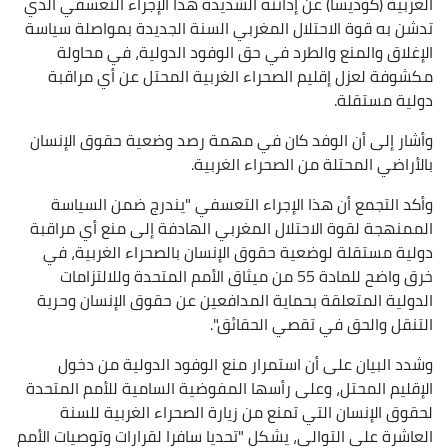
الغربية (كوديسا) عن إدانته الشديدة هذا الإجراء التعسفي الذي
تدشن به قوة الاحتلال المغربي السنة الجديدة بمواصلة سياسة
الإغلاق والمنع والطرد في حق الوفود الدولية، في محاولة
مكشوفة لعزل إقليم الصحراء الغربية المحتل عن أي مراقبة
دولية مستقلة.
وأشار إلى أن الوفد كان في مهمة رصد وضعية حقوق الإنسان
بالأراضي المحتلة من الصحراء الغربية.
وأكد التجمع أن هذا الإجراء التعسفي "يندرج ضمن السياسة
الممنهجة لقوة الاحتلال المغربي الهادفة إلى منع أي مراقبة
دولية مستقلة لوضعية حقوق الإنسان بالصحراء الغربية، في
خرق واضح للمادة 55 من ميثاق الأمم المتحدة وللالتزامات
الدولية المتعلقة بحماية المدافعين عن حقوق الإنسان وحرية
التنقل والحق في تقصي الحقائق".
وشدد البيان على أن استمرار منع الوفود الدولية من دخول
الإقليم المحتل، وعلى رأسها المفوضية السامية للأمم المتحدة
لحقوق الإنسان التي تمنع من زيارة الصحراء الغربية للسنة
العاشرة على التوالي، يشكل "تحديا سافرا لقرارات وتوصيات الأمم