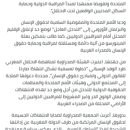
المتحدة وتقويضا ممنهجا لمبدأ المراقبة الدولية وحماية
السكان المدنيين الواقعين تحت الاحتلال".
ودعا الأمم المتحدة والمفوضية السامية لحقوق الإنسان
والبرلمان الأوروبي إلى "التدخل العاجل" لوضع حد لإغلاق الإقليم
المحتل أمام المراقبين الدوليين، كما طالب بتمكين بعثة
المينورسو من آلية دائمة ومستقلة لمراقبة وحماية حقوق
الإنسان بالصحراء الغربية.
من جهتها، اعتبرت الهيئة الصحراوية لمناهضة الاحتلال المغربي
طرد الوفد الإسباني "خطوة تعسفية تشكل انتهاكا صارخا
للقانون الدولي ولمبادئ حقوق الإنسان"، مجددة دعوتها الملحة
إلى المجتمع الدولي وهيئات الأمم المتحدة والمنظمات
الحقوقية الدولية للتدخل من أجل وضع حد لهذه الانتهاكات
وضمان الولوج الحر وغير المشروط للمراقبين الدوليين إلى
الأراضي المحتلة من الصحراء الغربية.
بدورها، أعربت الجمعية الصحراوية لضحايا الانتهاكات الجسيمة
لحقوق الإنسان المرتكبة من طرف الدولة المغربية عن إدانتها
الشديدة لهذا "السلوك التعسفي الذي يعكس سياسة ممنهجة