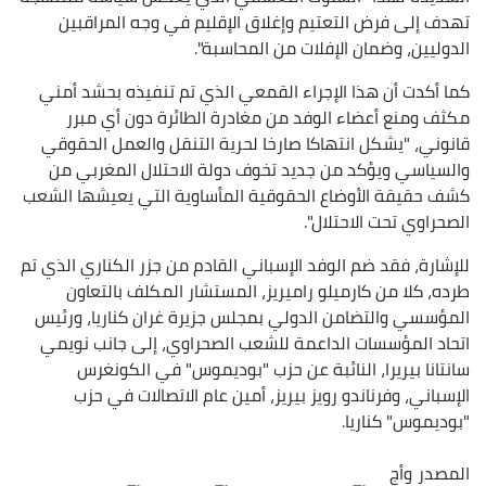
تهدف إلى فرض التعتيم وإغلاق الإقليم في وجه المراقبين
الدوليين، وضمان الإفلات من المحاسبة".
كما أكدت أن هذا الإجراء القمعي الذي تم تنفيذه بحشد أمني
مكثف ومنع أعضاء الوفد من مغادرة الطائرة دون أي مبرر
قانوني، "يشكل انتهاكا صارخا لحرية التنقل والعمل الحقوقي
والسياسي ويؤكد من جديد تخوف دولة الاحتلال المغربي من
كشف حقيقة الأوضاع الحقوقية المأساوية التي يعيشها الشعب
الصحراوي تحت الاحتلال".
للإشارة، فقد ضم الوفد الإسباني القادم من جزر الكناري الذي تم
طرده، كلا من كارميلو راميريز، المستشار المكلف بالتعاون
المؤسسي والتضامن الدولي بمجلس جزيرة غران كناريا، ورئيس
اتحاد المؤسسات الداعمة للشعب الصحراوي، إلى جانب نويمي
سانتانا بيريرا، النائبة عن حزب "بوديموس" في الكونغرس
الإسباني، وفرناندو رويز بيريز، أمين عام الاتصالات في حزب
"بوديموس" كناريا.
المصدر
وأج