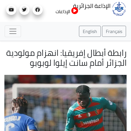
تجاوز
الإذاعة الجزائرية
إلى
الإذاعات
المحتوى
الرئيسي
English
Français
رابطة أبطال إفريقيا: انهزام مولودية
الجزائر أمام سانت إيلوا لوبوبو