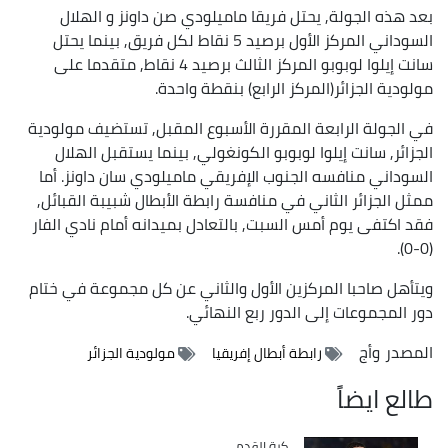
بعد هذه الجولة, يحتل فريقا ماميلودي صن داونز و الهلال
السوداني المركز الأول برصيد 5 نقاط لكل فريق, بينما يحتل
سانت إيلوا لوبوبو المركز الثالث برصيد 4 نقاط, متقدما على
مولودية الجزائر(المركز الرابع) بنقطة واحدة.
في الجولة الرابعة المقررة الأسبوع المقبل, تستضيف مولودية
الجزائر, سانت إيلوا لوبوبو الكونغولي, بينما يستقبل الهلال
السوداني منافسه الجنوب الإفريقي ماميلودي سان داونز. أما
ممثل الجزائر الثاني في منافسة رابطة الأبطال شبيبة القبائل,
فقد اكتفى يوم أمس السبت, بالتعادل بميدانه أمام نادي الفار
(0-0).
ويتأهل صاحبا المركزين الأول والثاني عن كل مجموعة في ختام
دور المجموعات إلى الدور ربع النهائي.
المصدر
وأج
رابطة أبطال إفريقيا
مولودية الجزائر
طالع ايضاً
Catégorie
كرة القدم