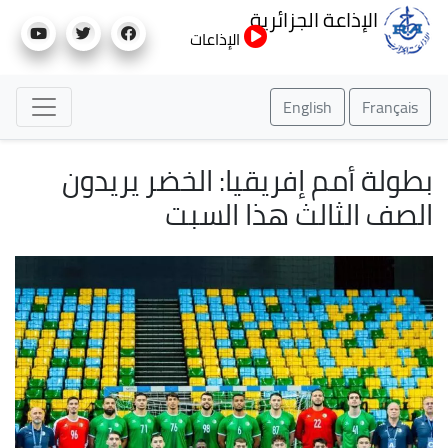
تجاوز
الإذاعة الجزائرية
إلى
الإذاعات
المحتوى
الرئيسي
English
Français
بطولة أمم إفريقيا: الخضر يريدون
الصف الثالث هذا السبت