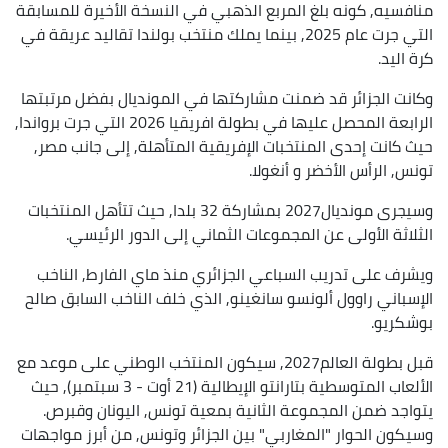
منافسيه, كونه بلغ المربع الذهبي في النسخة الأخيرة للمسابقة
التي جرت عام 2025, بينما يملك منتخب بولندا تقاليد عريقة في
كرة اليد.
وكانت الجزائر قد ضمنت مشاركتها في المونديال بفضل مرتبتها
الرابعة المحصل عليها في بطولة افريقيا 2026 التي جرت برواندا,
حيث كانت إحدى المنتخبات الإفريقية المتأهلة, إلى جانب مصر,
تونس, الرأس الأخضر و أنغولا.
وسيجرى مونديال2027 بمشاركة 32 بلدا, حيث تتأهل المنتخبات
الثلاثة الأولى عن المجموعات الثماني إلى الدور الرئيسي.
ويشرف على تدريب السباعي الجزائري منذ ماي الفارط, الناخب
الإسباني راوول ألونسو سانغينو, الذي خلف الناخب السابق صالح
بوشكريو.
قبل بطولة العالم2027, سيكون المنتخب الوطني على موعد مع
الألعاب المتوسطية بتارانتو الإيطالية (21 أوت - 3 سبتمبر), حيث
يتواجد ضمن المجموعة الثانية بمعية تونس, اليونان وقبرص.
وسيكون الحوار "المغاربي" بين الجزائر وتونس, من أبرز مواجهات