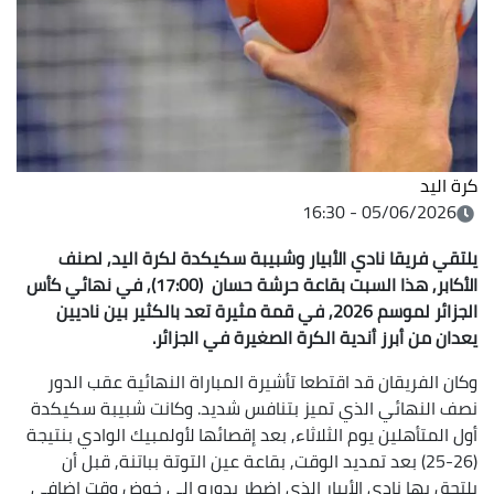
كرة اليد
05/06/2026 - 16:30
يلتقي فريقا نادي الأبيار وشبيبة سكيكدة لكرة اليد, لصنف
الأكابر, هذا السبت بقاعة حرشة حسان (17:00), في نهائي كأس
الجزائر لموسم 2026, في قمة مثيرة تعد بالكثير بين ناديين
يعدان من أبرز أندية الكرة الصغيرة في الجزائر.
وكان الفريقان قد اقتطعا تأشيرة المباراة النهائية عقب الدور
نصف النهائي الذي تميز بتنافس شديد. وكانت شبيبة سكيكدة
أول المتأهلين يوم الثلاثاء, بعد إقصائها لأولمبيك الوادي بنتيجة
(26-25) بعد تمديد الوقت, بقاعة عين التوتة بباتنة, قبل أن
يلتحق بها نادي الأبيار الذي اضطر بدوره إلى خوض وقت إضافي