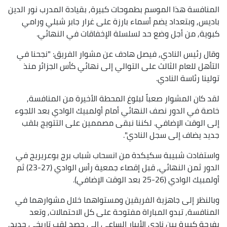
المنافسة هذا الموسم بطموحات كبيرة, بقيادة المدرب نور الدين
باديس, وبتعداد يضم أسماء بارزة على غرار جابر شبلي ورامي
كبوية, من أجل وضع حد لسلسلة الإخفاقات في النهائي.
وقال رئيس النادي, فيصل هادف عن مشوار الفريق: "نجحنا في
التأهل للعام الثالث على التوالي إلى نهائي كأس الجزائر منذ
تولينا رئاسة النادي.
لقد كان المشوار صعباً لبلوغ المحطة الأخيرة من المنافسة,
خاصة في الدور نصف النهائي أمام أولمبيك الوادي بعد اللجوء
إلى الوقت الإضافي. لكننا نبقى مصممين على التتويج بلقب
جديد يضاف إلى سجل النادي".
واستفادت شبيبة سكيكدة من انسحاب شباب برج بوعريريج في
الدور ثمن النهائي, قبل إقصاء جمعية رأس الوادي (27-23) ثم
أولمبيك الوادي (26-25 بعد الوقت الإضافي).
وبالنظر إلى جاهزية الفريقين ومستواهما خلال مشوارهما في
المنافسة, تبدو المباراة مفتوحة على كل الاحتمالات, وتعد
بفرجة كبيرة بين نادي الأبيار الساعي إلى حصد لقب تاريخي جديد,