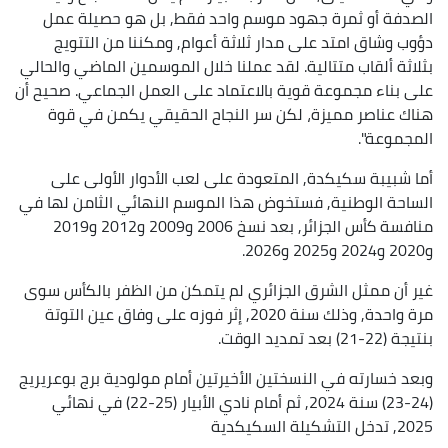
الصدفة أو ثمرة جهود موسم واحد فقط, بل هو حصيلة عمل
دؤوب وشاق امتد على مدار ثلاثة أعوام, ومكننا من التتويج
بثلاثة ألقاب متتالية. لقد عملنا خلال الموسمين الماضي والحالي
على بناء مجموعة قوية بالاعتماد على العمل الجماعي. صحيح أن
هناك عناصر مميزة، لكن سر النجاح الحقيقي يكمن في قوة
المجموعة".
أما شبيبة سكيكدة, المتعودة على لعب الأدوار الأولى على
الساحة الوطنية, فستخوض هذا الموسم النهائي الثامن لها في
منافسة كأس الجزائر, بعد نسخ 2006 و2009 و2012 و2019
و2020 و2024 و2025 و2026.
غير أن ممثل الشرق الجزائري لم يتمكن من الظفر بالكأس سوى
مرة واحدة, وذلك سنة 2020, إثر فوزه على وفاق عين التوتة
بنتيجة (22-21) بعد تمديد الوقت.
وبعد خسارته في النسختين الأخيرتين أمام مولودية برج بوعريريج
(24-23) سنة 2024, ثم أمام نادي الأبيار (25-22) في نهائي
2025, تدخل التشكيلة السكيكدية