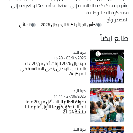
وشبيبة سكيكدة الطامحة إلى استعادة أمجادها والعودة إلى
قمة كرة اليد الوطنية.
المصدر
وأج
كأس الجزائر لكرة اليد رجال 2026
نهائي
طالع ايضاً
كرة اليد
Catégorie
03/07/2026 - 15:28
مونديال 2026 للإناث أقل من 20 عاما
:المنتخب الوطني ينهي المنافسة في
المركز 24
كرة اليد
Catégorie
27/06/2026 - 14:14
بطولة العالم للإناث أقل من 20 عاما:
الجزائر تحقق فوزها الأول أمام غينيا
بنتيجة 24-21
كرة اليد
Catégorie