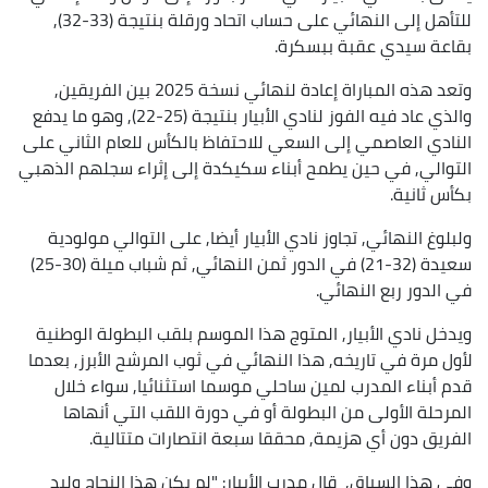
للتأهل إلى النهائي على حساب اتحاد ورقلة بنتيجة (33-32),
بقاعة سيدي عقبة ببسكرة.
وتعد هذه المباراة إعادة لنهائي نسخة 2025 بين الفريقين,
والذي عاد فيه الفوز لنادي الأبيار بنتيجة (25-22), وهو ما يدفع
النادي العاصمي إلى السعي للاحتفاظ بالكأس للعام الثاني على
التوالي, في حين يطمح أبناء سكيكدة إلى إثراء سجلهم الذهبي
بكأس ثانية.
ولبلوغ النهائي, تجاوز نادي الأبيار أيضا, على التوالي مولودية
سعيدة (32-21) في الدور ثمن النهائي, ثم شباب ميلة (30-25)
في الدور ربع النهائي.
ويدخل نادي الأبيار, المتوج هذا الموسم بلقب البطولة الوطنية
لأول مرة في تاريخه, هذا النهائي في ثوب المرشح الأبرز, بعدما
قدم أبناء المدرب لمين ساحلي موسما استثنائيا, سواء خلال
المرحلة الأولى من البطولة أو في دورة اللقب التي أنهاها
الفريق دون أي هزيمة, محققا سبعة انتصارات متتالية.
وفي هذا السياق, قال مدرب الأبيار: "لم يكن هذا النجاح وليد