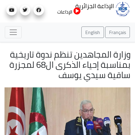
تجاوز
الإذاعة الجزائرية
إلى
الإذاعات
المحتوى
الرئيسي
English
Français
وزارة المجاهدين تنظم ندوة تاريخية
بمناسبة إحياء الذكرى ال68 لمجزرة
ساقية سيدي يوسف