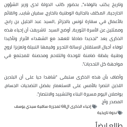
وتاريخ يكتب بالوفاء"، بحضور كاتب الدولة لدى وزير الشؤون
الخارجية، المكلف بالجالية الوطنية بالخارج، سفيان شايب، والقائم
بالأعمال في سفارة تونس بالجزائر ،السيد عبد الجليل بن رابح،
وممثلين عن الأسرة الثورية، أوضح السيد تاشريفت أن إحياء هذه
الذكرى يعد "تجديدا صادقا للعهد مع الشهداء الأبرار وتأكيدا
لوفاء أجيال الاستقلال لرسالة التحرير وقيمها النبيلة وتعزيزا لروح
وطنية يقظة ضامنة للوحدة والتلاحم ومحصنة للمجتمع في
مواجهة كل التحديات".
وأضاف بأن هذه الذكرى ستبقى "شاهدا حيا على أن البلدين
اللذين انتصرا بالأمس على الاستعمار بفضل التضحيات الجسام،
يواصلان اليوم مسيرة البناء والتشييد والانتصار".
المصدر
وأج
إحياء الذكرى ال68 لمجزرة ساقية سيدي يوسف
ندوة تاريخية
طالع ايضاً