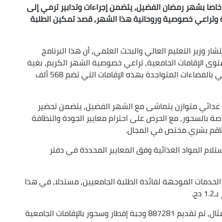
 خاصا بشهر رمضان الفضيل, يتضمن إجراءات وتدابير ترمي إلى
ية وتراعي خصوصية وروحانية هذا الشهر, قصد تمكين الطلبة
ر وزير التعليم العالي والبحث العلمي, أن هذا البرنامج
ى الإقامات الجامعية, تراعي خصوصية الشهر الكريم, بغية
"تعزيز الطابع العائلي وتنشيط الجانب الديني والثقافي بالفضاءات المتواجدة بهذه الإقامات التي تضم 568 ألف
 غدائي متوازن يتماشى مع الشهر الفضيل, يتضمن تحضير
صة بالسحور, مع الحرص على احترام معايير الجودة والنظافة
طاقم بشري مختص في المجال.
ستلام المواد الغذائية وفق المعايير المحددة في دفتر
 الخدمات الموجهة لفائدة الطلبة الجامعيين, مستدلا, في هذا
ج.
فخلال اليوم الأول من الشهر الفضيل, على سبيل المثال, تم تقديم 887281 وجبة إفطار وسحور بالإقامات الجامعية