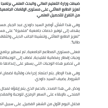
ضبطت وزارة التعليم العالي والبحث العلمي برنامجا
تعزيز الطابع العائلي على مستوى الإقامات الجامع
من التفرغ للتحصيل العلمي.
وفي هذا الشأن, أوضح السيد داودي عبد الجبار, مستشا
يهدف إلى توفير خدمات جامعية "متميزة" على مستو
طالبا".
فعلى مستوى المطاعم الجامعية, تم تسطير برنامج
وجبات إفطار رمضانية تقليدية, تضاف إلى الوجبةالخا
في تحضير هذه الوجبات التي يسهر على إعدادها 
وفي هذا الإطار, يتم اعتماد إجراءات وقائية لضمان ا
الشروط, يضيف السيد داودي.
وذكر, في هذا الصدد, بالدعم الذي يتم إيلاؤه لمجال
المنحى, بالإبقاء على السعر الرمزي للوجبة والمقدر بـ1.2 د