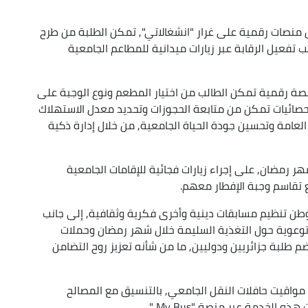
 منصات رقمية على غرار "انشغالاتي", تمكن الطلبة من طرح
 تفعيل الرقابة عبر زيارات ميدانية للمطاعم الجامعية
منصة رقمية تمكن الطالب من اختيار المطعم ونوع الوجبة على
إحصائيات تمكن من متابعة الحجوزات وتحديد معدل الاستهلاك
لعامة وتحسين جودة الحياة الجامعية, من خلال إدارة ذكية
هر رمضان, على إجراء زيارات فجائية للإقامات الجامعية
تقاسم وجبة الإفطار معهم.
وطن تنظيم مسابقات دينية وأخرى فكرية وثقافية, إلى جانب
وعوية حول التغذية السليمة خلال شهر رمضان وحملات
ضم طلبة جزائريين ودوليين, ما من شأنه تعزيز روح التضامن
مواقيت حافلات النقل الجامعي, بالتنسيق مع المصالح
 الخدمة عبر منصة "My Bus ".