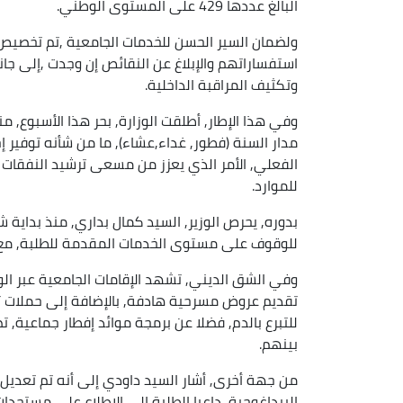
البالغ عددها 429 على المستوى الوطني.
ولضمان السير الحسن للخدمات الجامعية ,تم تخصيص
استفساراتهم والإبلاغ عن النقائص إن وجدت ,إلى جانب
وتكثيف المراقبة الداخلية.
وفي هذا الإطار, أطلقت الوزارة, بحر هذا الأسبوع, 
مدار السنة (فطور, غداء,عشاء), ما من شأنه توفير 
الفعلي, الأمر الذي يعزز من مسعى ترشيد النفقات ا
للموارد.
بدوره, يحرص الوزير, السيد كمال بداري, منذ بداية ش
للوقوف على مستوى الخدمات المقدمة للطلبة, مع 
وفي الشق الديني, تشهد الإقامات الجامعية عبر ال
تقديم عروض مسرحية هادفة, بالإضافة إلى حملات ت
للتبرع بالدم, فضلا عن برمجة موائد إفطار جماعية, ت
بينهم.
من جهة أخرى, أشار السيد داودي إلى أنه تم تعديل 
البيداغوجية ,داعيا الطلبة إلى الاطلاع على مستجدات هذه