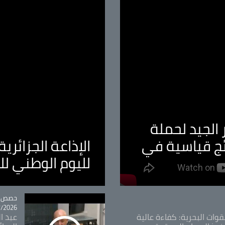
الجيد لحملة
ئج قياسية في
الإذاعة الجزائر
لليوم الوطني ل
tégorie
حصص و
26 - 09:49
قوات البحرية: كفاءة عالية
عبد ال