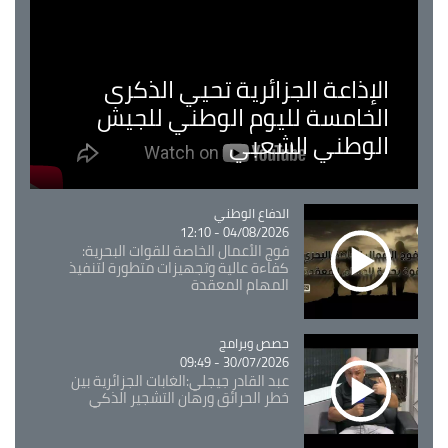
الإذاعة الجزائرية تحيي الذكرى
الخامسة لليوم الوطني للجيش
الوطني الشعبي
Catégorie
الدفاع الوطني
04/08/2026 - 12:10
فوج الأعمال الخاصة للقوات البحرية:
كفاءة عالية وتجهيزات متطورة لتنفيذ
المهام المعقدة
Catégorie
حصص وبرامج
30/07/2026 - 09:49
عبد القادر جيجلي:الغابات الجزائرية بين
خطر الحرائق ورهان التشجير الذكي