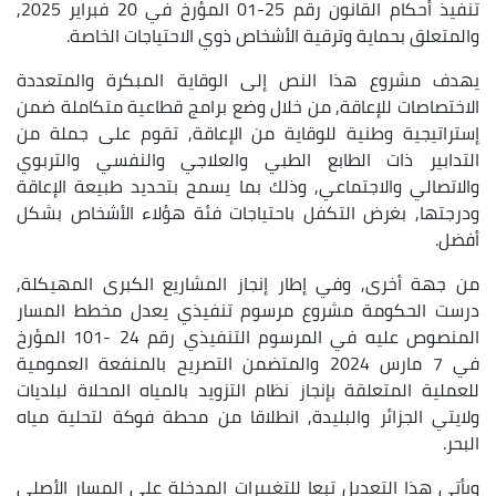
تنفيذ أحكام القانون رقم 25-01 المؤرخ في 20 فبراير 2025,
والمتعلق بحماية وترقية الأشخاص ذوي الاحتياجات الخاصة.
يهدف مشروع هذا النص إلى الوقاية المبكرة والمتعددة
الاختصاصات للإعاقة, من خلال وضع برامج قطاعية متكاملة ضمن
إستراتيجية وطنية للوقاية من الإعاقة, تقوم على جملة من
التدابير ذات الطابع الطبي والعلاجي والنفسي والتربوي
والاتصالي والاجتماعي, وذلك بما يسمح بتحديد طبيعة الإعاقة
ودرجتها, بغرض التكفل باحتياجات فئة هؤلاء الأشخاص بشكل
أفضل.
من جهة أخرى, وفي إطار إنجاز المشاريع الكبرى المهيكلة,
درست الحكومة مشروع مرسوم تنفيذي يعدل مخطط المسار
المنصوص عليه في المرسوم التنفيذي رقم 24 -101 المؤرخ
في 7 مارس 2024 والمتضمن التصريح بالمنفعة العمومية
للعملية المتعلقة بإنجاز نظام التزويد بالمياه المحلاة لبلديات
ولايتي الجزائر والبليدة, انطلاقا من محطة فوكة لتحلية مياه
البحر.
ويأتي هذا التعديل تبعا للتغييرات المدخلة على المسار الأصلي