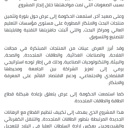
بسبب الصعوبات التي تمت مواجهتها خلال إنجاز المشروع.
وعلى صعيد آخر, استمعت الحكومة إلى عرض حول بلورة وتثمين
منتجات البحث والابتكار المطورة على مستوى مؤسسات التعليم
العالي ومراكز البحث, والتي أثبتت جاهزيتها التقنية وقابليتها
للتصنيع والتسويق.
وقد أبرز العرض عينات من المنتجات المبتكرة في مجالات
الفلاحة, والصناعات الغذائية, والطاقات المتجددة, والصحة,
والبيئة, والتكنولوجيات الصناعية, وذلك في إطار توجه استراتيجي
يرمي إلى تعزيز الشراكة بين الجامعة ومحيطها
الاقتصادي والاجتماعي, ودعم الاقتصاد القائم على المعرفة
والابتكار.
كما استمعت الحكومة إلى عرض يتعلق بإعادة هيكلة قطاع
الطاقة والطاقات المتجددة.
هذا المشروع الذي يهدف إلى تكييف تنظيم القطاع مع الرهانات
الجديدة المرتبطة بتطور الطاقات المتجددة, والتنقل الكهربائي
والهيدروجين, يعكس إرادة السلطات العليا في البلاد للتعجيل