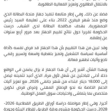
بالانتقال الطاقوي وتعزيز الفعالية الطاقوية.
فضلا عن ذلك, وفي إطار متابعة تنفيذ جهاز منحة البطالة الذي
وضع منذ شهر فيفري 2022, بناء على تعليمة السيد رئيس
الجمهورية, بهدف مكافحة البطالة لدى الشباب, درست
الحكومة تقريرا حول نتائج تقييم الجهاز بعد مرور أربع سنوات
عن إطلاقه.
وقد تبين من هذا التقييم بأن هذا الجهاز قد فرض نفسه كأداة
أساسية لسياسة التشغيل وتميز بتغطية واسعة وتسيير رقمي
ناجع وآليات تطهير فعالة.
وبهذا الشأن, أشير إلى أن هذا الجهاز لا يزال يضمن في الواقع
دخلا أدنى للباحثين عن شغل لأول مرة, الذي أعيد تثمينه ليصل
إلى 18.000 دينار ابتداء من شهر جانفي 2026, مع تعزيز آليات
الدعم الخاصة به نحو الإدماج المهني وعرض فرص تكوين
متخصص بما يتماشى واحتياجات سوق العمل الوطنية.
أخيرا, وفي إطار مواصلة دراسة أوراق الطريق القطاعية 2026-
2028, درست الحكومة مشروع ورقة الطريق لقطاع البيئة وجودة