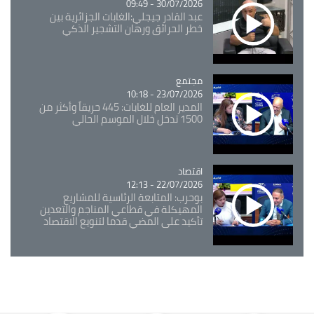
30/07/2026 - 09:49
عبد القادر جيجلي:الغابات الجزائرية بين
خطر الحرائق ورهان التشجير الذكي
مجتمع
Catégorie
23/07/2026 - 10:18
المدير العام للغابات: 445 حريقاً وأكثر من
1500 تدخل خلال الموسم الحالي
اقتصاد
Catégorie
22/07/2026 - 12:13
بوحرب: المتابعة الرئاسية للمشاريع
المهيكلة في قطاعي المناجم والتعدين
تأكيد على المضي قدما لتنويع الاقتصاد