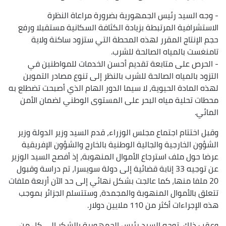
- وجه السيد رئيس الجمهورية بضرورة مراعاة النظرة
الاستشرافية المرتبطة بزيادة الكثافة السكانية مستقبلا ورفع
حجم الإنتاج المقرر لهذه المحطة التي ستزود ساكنة ولاية
تامنغست بالمياه الصالحة للشرب.
- الحرص على متابعة تقديم أحسن الخدمات للمواطنين في
التزود بالمياه الصالحة للشرب بالنظر إلى تنوع مصادر التموين
لهذه المادة الحيوية، لا سيما الدور الهام الذي أصبحت تضطلع به
محطات تحلية مياه البحر على المستوى الوطني لضمان الأمن
المائي.
وقبل اختتام اجتماع مجلس الوزراء، قدم السيد وزير الدولة وزير
الشؤون الخارجية والجالية الوطنية بالخارج والشؤون الإفريقية
عرضا حول ملف استرجاع الأموال المنهوبة، إذ أفصح السيد الوزير
عن توجيه 33 إنابة قضائية إلى دولة سويسرا، تم دراسة وقبول
20 ملفا منها، كما عالجت بشكل نهائي إلى حد الآن أربعة ملفات
تتعلق بالأموال المنهوبة والمجمدة، وستتسلم الجزائر بموجب
هذه الإجراءات أكثر من 110 ملايين دولار.
وعقب ذلك، توجه السيد رئيس الجمهورية بالشكر إلى كل من