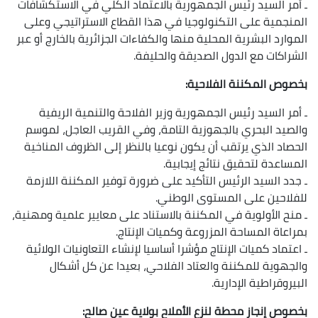
ـ أمر السيد رئيس الجمهورية بالاعتماد الكلي في الاستكشافات
المنجمية على التكنولوجيا في هذا القطاع الاستراتيجي وعلى
الموارد البشرية المحلية منها والكفاءات الجزائرية بالخارج أو عبر
الشراكات مع الدول الصديقة والحليفة.
بخصوص المكننة الفلاحية:
ـ أمر السيد رئيس الجمهورية وزير الفلاحة والتنمية الريفية
والصيد البحري بالجهوزية التامة، وفي القريب العاجل، لموسم
الحصاد الذي يرتقب أن يكون نوعيا بالنظر إلى الظروف المناخية
المساعدة لتحقيق نتائج إيجابية.
ـ جدد السيد الرئيس التأكيد على ضرورة توفير المكننة اللازمة
للفلاحين على المستوى الوطني.
ـ منح الأولوية في المكننة بالاستناد على معايير علمية ومهنية،
بمراعاة المساحة المزروعة وكميات الإنتاج.
ـ اعتماد كميات الإنتاج مؤشرا أساسيا لإنشاء التعاونيات الولائية
والجهوية للمكننة والعتاد الفلاحي، بعيدا عن كل أشكال
البيروقراطية الإدارية.
بخصوص إنجاز محطة لنزع الأملاح بولاية عين صالح: