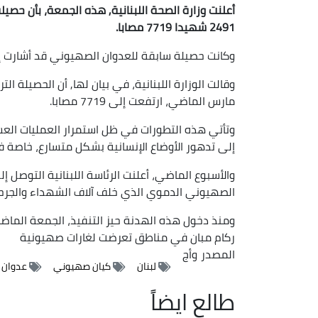
2491 شهيدا 7719 مصابا.
وكانت حصيلة سابقة للعدوان الصهيوني قد أشارت إلى استشهاد 2483 شخصا وإصابة
مارس الماضي، ارتفعت إلى 7719 مصابا.
وتأتي هذه التطورات في ظل استمرار العمليات العس
إلى تدهور الأوضاع الإنسانية بشكل متسارع، خاصة
والأسبوع الماضي، أعلنت الرئاسة اللبنانية التوصل إ
الصهيوني الدموي الذي خلف آلاف الشهداء والجرح
ومنذ دخول هذه الهدنة حيز التنفيذ، الجمعة الماض
ركام مبان في مناطق تعرضت لغارات صهيونية
المصدر
وأج
لبنان
كيان صهيوني
عدوان
طالع ايضاً