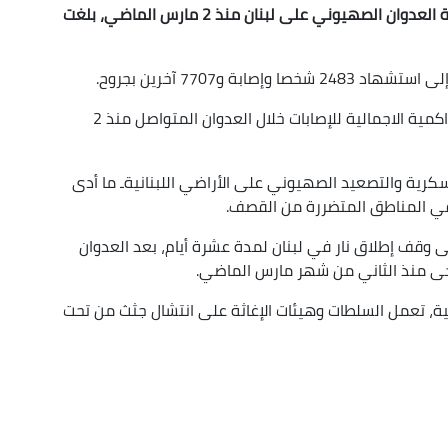
أعلنت وزارة الصحة اللبنانية, هذه الجمعة، بأن حصيلة العدوان الصهيوني على لبنان منذ 2 مارس الماضي، بلغت
 و7707 آخرين بجروح.
وقالت الوزارة اللبنانية، في بيان لها, أن الحصيلة التراكمية الاجمالية للإصابات خلال العدوان المتواصل منذ 2
كرية والتصعيد الصهيوني على الأراضي اللبنانيةـ ما أدى
 في المناطق المتضررة من القصف.
لى وقف إطلاق نار في لبنان لمدة عشرة أيام، بعد العدوان
ى منذ الثاني من شهر مارس الماضي.
ية، تعمل السلطات وهيئات الإغاثة على انتشال جثث من تحت