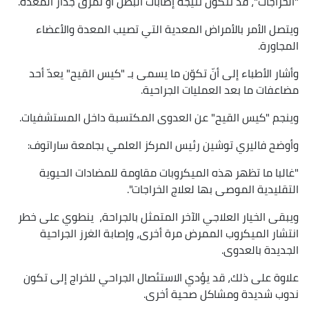
"الخراجات"، قد تتكون نتيجة إصابات البطن أو تمزق جدار المعدة.
ويتصل الأمر بالأمراض المعدية التي تصيب المعدة والأعضاء
المجاورة.
وأشار الأطباء إلى أنّ تكوّن ما يسمى بـ "كيس القيح" يعدّ أحد
مضاعفات ما بعد العمليات الجراحية.
وينجم "كيس القيح" عن العدوى المكتسبة داخل المستشفيات.
وأوضح فاليري توشين رئيس المركز العلمي بجامعة ساراتوف:
"غالبا ما تظهر هذه الميكروبات مقاومة للمضادات الحيوية
التقليدية الموصى بها لعلاج الخراجات".
ويبقى الخيار العلاجي الآخر المتمثل بالجراحة، ينطوي على خطر
انتشار الميكروب الممرض مرة أخرى، وإصابة الغرز الجراحية
الجديدة بالعدوى.
علاوة على ذلك، قد يؤدي الاستئصال الجراحي للخراج إلى تكون
ندوب شديدة ومشاكل صحية أخرى.