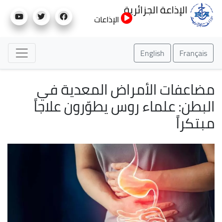
تجاوز
الإذاعة الجزائرية
إلى
الإذاعات
المحتوى
الرئيسي
English
Français
مضاعفات الأمراض المعدية في
البطن: علماء روس يطوّرون علاجاً
مبتكراً