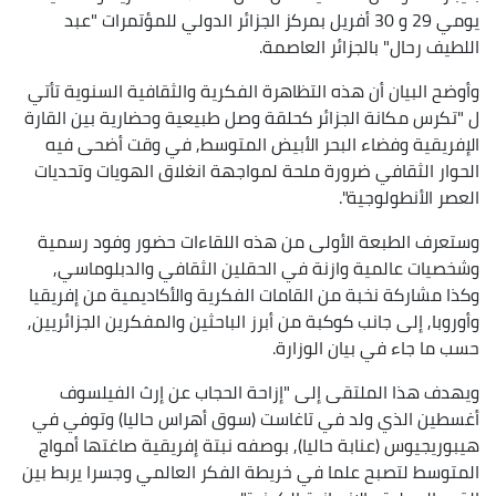
يومي 29 و 30 أفريل بمركز الجزائر الدولي للمؤتمرات "عبد
اللطيف رحال" بالجزائر العاصمة.
وأوضح البيان أن هذه التظاهرة الفكرية والثقافية السنوية تأتي
ل "تكرس مكانة الجزائر كحلقة وصل طبيعية وحضارية بين القارة
الإفريقية وفضاء البحر الأبيض المتوسط, في وقت أضحى فيه
الحوار الثقافي ضرورة ملحة لمواجهة انغلاق الهويات وتحديات
العصر الأنطولوجية".
وستعرف الطبعة الأولى من هذه اللقاءات حضور وفود رسمية
وشخصيات عالمية وازنة في الحقلين الثقافي والدبلوماسي,
وكذا مشاركة نخبة من القامات الفكرية والأكاديمية من إفريقيا
وأوروبا, إلى جانب كوكبة من أبرز الباحثين والمفكرين الجزائريين,
حسب ما جاء في بيان الوزارة.
ويهدف هذا الملتقى إلى "إزاحة الحجاب عن إرث الفيلسوف
أغسطين الذي ولد في تاغاست (سوق أهراس حاليا) وتوفي في
هيبوريجيوس (عنابة حاليا), بوصفه نبتة إفريقية صاغتها أمواج
المتوسط لتصبح علما في خريطة الفكر العالمي وجسرا يربط بين