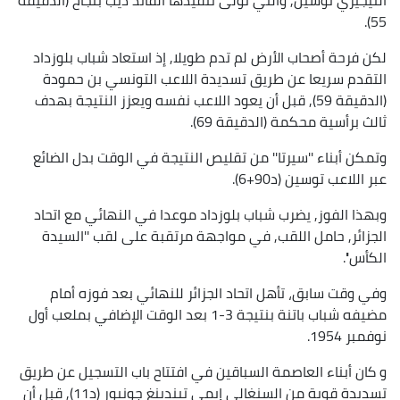
55).
لكن فرحة أصحاب الأرض لم تدم طويلا, إذ استعاد شباب بلوزداد
التقدم سريعا عن طريق تسديدة اللاعب التونسي بن حمودة
(الدقيقة 59), قبل أن يعود اللاعب نفسه ويعزز النتيجة بهدف
ثالث برأسية محكمة (الدقيقة 69).
وتمكن أبناء ''سيرتا'' من تقليص النتيجة في الوقت بدل الضائع
عبر اللاعب توسين (د90+6).
وبهذا الفوز, يضرب شباب بلوزداد موعدا في النهائي مع اتحاد
الجزائر, حامل اللقب, في مواجهة مرتقبة على لقب ''السيدة
الكأس''.
وفي وقت سابق، تأهل اتحاد الجزائر للنهائي بعد فوزه أمام
مضيفه شباب باتنة بنتيجة 3-1 بعد الوقت الإضافي بملعب أول
نوفمبر 1954.
و كان أبناء العاصمة السباقين في افتتاح باب التسجيل عن طريق
تسديدة قوية من السنغالي إيمي تيندينغ جونيور (د11), قبل أن