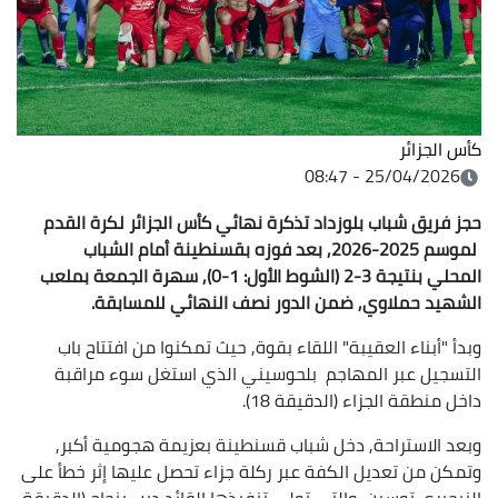
كأس الجزائر
25/04/2026 - 08:47
حجز فريق شباب بلوزداد تذكرة نهائي كأس الجزائر لكرة القدم
لموسم 2025-2026, بعد فوزه بقسنطينة أمام الشباب
المحلي بنتيجة 3-2 (الشوط الأول: 1-0), سهرة الجمعة بملعب
الشهيد حملاوي, ضمن الدور نصف النهائي للمسابقة.
وبدأ "أبناء العقيبة" اللقاء بقوة, حيث تمكنوا من افتتاح باب
التسجيل عبر المهاجم بلحوسيني الذي استغل سوء مراقبة
داخل منطقة الجزاء (الدقيقة 18).
وبعد الاستراحة, دخل شباب قسنطينة بعزيمة هجومية أكبر,
وتمكن من تعديل الكفة عبر ركلة جزاء تحصل عليها إثر خطأ على
النيجيري توسين, والتي تولى تنفيذها القائد ديب بنجاح (الدقيقة