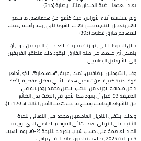
يغادر بعدها أرضية الميدان متأثرا بإصابة (د31).
ولم يستسلم أبناء الأوراس, حيث كثفوا من هجماتهم, ما سمح
لهم بتعديل النتيجة قبيل نهاية الشوط الأول, بعد رأسية جميلة
للمهاجم طارق غطوط (د39).
خلال الشوط الثاني, توازنت مجريات اللعب بين الفريقين, دون أن
يتمكن أي منهما من صنع الفارق, ليقود ذلك منطقيا الفريقين
إلى الشوطين الإضافيين.
وفي الشوطين الإضافيين, تمكن فريق "سوسطارة", الذي أظهر
قوة بدنية كبيرة, من تسجيل هدف الثاني بفضل مقصية رائعة
داخل منطقة الجزاء من اللاعب البديل محمد بودربالة في
الدقيقة 98, قبل أن يعود هذا الأخير في الوقت بدل الضائع
من الأشواط الإضافية ويمنح فريقه هدف الأمان الثالث (د 120+1).
وبذلك, يلتقي الناديان العاصميان مجددا في النهائي للمرة
الثانية على التوالي, بعد نهائي الموسم الماضي الذي توج به
اتحاد العاصمة على حساب شباب بلوزداد بنتيجة (2-0), يوم السبت
5 جويلية 2025, بملعب نيلسون مانديلا في براقي.