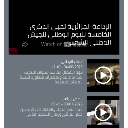
الإذاعة الجزائرية تحيي الذكرى
الخامسة لليوم الوطني للجيش
الوطني الشعبي
Catégorie
الدفاع الوطني
04/08/2026 - 12:10
فوج الأعمال الخاصة للقوات البحرية:
كفاءة عالية وتجهيزات متطورة لتنفيذ
المهام المعقدة
Catégorie
حصص وبرامج
30/07/2026 - 09:49
عبد القادر جيجلي:الغابات الجزائرية بين
خطر الحرائق ورهان التشجير الذكي