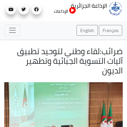
تجاوز
الإذاعة الجزائرية
إلى
الإذاعات
المحتوى
الرئيسي
English
Français
ضرائب:لقاء وطني لتوحيد تطبيق
آليات التسوية الجبائية وتطهير
الديون