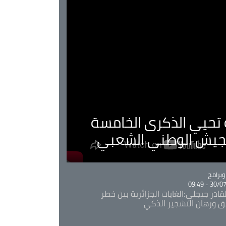
ية تحيي الذكرى الخامسة
لجيش الوطني الشعبي
Ca
برامج
30/07/20
قادر جيجلي:الغابات الجزائرية بين خطر
ئق ورهان التشجير الذكي