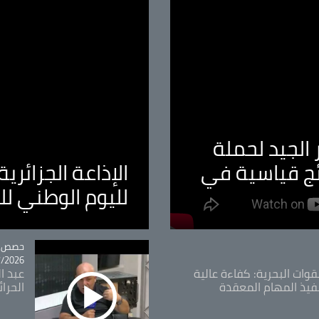
الجيد لحملة
ئج قياسية في
الإذاعة الجزائر
لليوم الوطني ل
tégorie
حصص و
26 - 09:49
قوات البحرية: كفاءة عالية
عبد ال
فيذ المهام المعقدة
الحرا