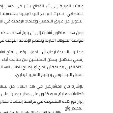
ولفتت الوزيرة إلى أن القطاع باشر في مسار إص
الاقتصادي، تحديث البرامج البيداغوجية وهندسة 
التكوين عن طريق التمهين وإعتماد الرقمنة في التك
ومن هذا المنظور، أشارت إلى أن بلوغ أهداف هذه 
مواكبة التحولات الجارية وتقديم الإضافة النوعية ف
واعتبرت السيدة أرحاب أن التحول الرقمي يفتح آف
رقمي متكامل يمكن المفتشين من متابعة أداء ال
اتخاذ القرار، مضيفة أن نجاح أي إصلاح يتطلب الاست
العمل البيداغوجي و يقيم التسيير الإداري.
للإشارة فان المشاركين في هذا اللقاء، من بي
قطاعات معنية، سيعكفون على مدار يومين، على در
إبراز دور هذه المنظومة في مرافقة إصلاحات قطاع 
المصدر
وأج
وزيرة التكوين والتعليم المهنيين، نسيم