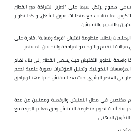
لاحي طموح يرتكز، سيما على "تعزيز الشراكة مع القطاع
التكوين بما يتناسب مع متطلبات سوق الشغل، و كذا تطوير
وين والتسيير والتفتيش".
الإصلاحات يتطلب منظومة تفتيش "قوية وفعالة"، قادرة على
ي مجالات التقييم والتوجيه والمرافقة والتحسين المستمر.
اقا واسعة لتطوير التفتيش حيث يسعى القطاع إلى بناء نظام
مؤسسات التكوينية، وتحليل المؤشرات بصورة علمية لدعم
ثمار في العنصر البشري، حيث يعد المفتش خبيرا مهنيا ويرافق
نهم مختصين في مجال التفتيش والرقمنة وممثلين عن عدة
اسة آليات تطوير منظومة التفتيش وفق معايير الجودة مع
التكوين المهني.
ة أرحاب