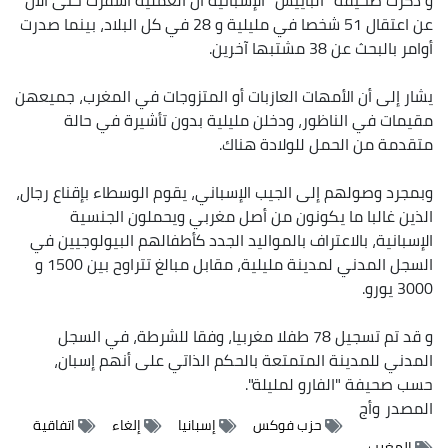
عن اعتقال 51 شخصا في مليلية و 28 في كل البلاد، بينما صدرت
أوامر بالبحث عن 38 مشتبها آخرين.
يشار إلى أن الأمهات العازبات أو المتزوجات في المغرب، جميعهن
مقيمات في الناظور، ودخلن مليلية بدون تأشيرة في حالة
متقدمة من الحمل للولادة هناك.
وبمجرد وصولهم إلى الجيب الإسباني، يقوم الوسطاء بإقناع رجال،
الذين غالبا ما يكونون من أصل مغربي ويحملون الجنسية
الإسبانية، بالاعتراف بالمواليد الجدد كأطفالهم البيولوجيين في
السجل المدني لمدينة مليلية، مقابل مبالغ تتراوح بين 1500 و
3000 يورو.
و قد تم تسجيل 78 طفلا مغربيا، وفقا للشرطة، في السجل
المدني للمدينة المتمتعة بالحكم الذاتي على أنهم إسبان،
حسب صحيفة "الفارو لمليلة".
المصدر
وأج
حزب فوكس
إسبانيا
إلغاء
اتفاقية
المغرب