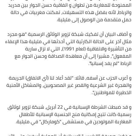
الممنوحة للمغاربة من تطوان و اتفاقية حسن الجوار بين مدريد
والرباط، لأنه بفضل هذه التسهيلات، تمكنت مغربيات في حالة
حمل متقدمة من الوصول إلى مليلية.
و أضاف البيان أن تفكيك شبكة تزوير الوثائق الرسمية "هو مجرد
مثال آخر على الحالة الكارثية التي أحدثها في مليلية هذا الإعفاء
من التأشيرة والاتفاقية (لعام 1991)، التي لا تزال سارية
المفعول"، مشيرا إلى أن معاهدة الصداقة وحسن الجوار مع
الرباط "لم يفد إسبانيا".
و أعرب الحزب عن أسفه، قائلا: "لقد أعاد لنا (أي الاتفاق) الجريمة
والهجرة غير الشرعية والقصر غير المصحوبين، والمشاكل الأمنية
الخطيرة للمواطنين".
و قد ضبطت الشرطة الإسبانية في 22 أبريل، شبكة تزوير لوثائق
رسمية كانت تتيح إمكانية منح الجنسية الإسبانية للأطفال
المغاربة المولودين في مستشفى "كوماركال" في مليلية.
و ذكرت صحيفة "الباييس" الإسبانية أن العملية أسفرت حتى الآن