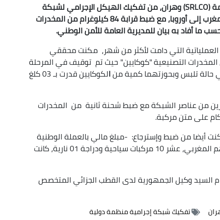
تمكّنت المصلحة الجهوية لمكافحة الجريمة المنظمة (SRLCO) وهران، من تفكيك الهيكل الإجرامي لشبكة
إجرامية منظمة ذات بعد دولي يمتد نشاطها من المغرب إلى أوروبا، مع ضبط قرابة 84 كيلوغرام من المخدرات
اث العملياتية التي دامت لأكثر من شهر، مكنت محققي
لمخدرات التصنيعية "كوكايين" حيث تم توقيف في المرحلة
 حالة تلبس وبحوزتهما كمية من
ا
لكوكايين قدرت بـ 03 كلغ
الشبكة مع ضبط شحنة ثانية من المخدرات
نت أيضا من ضبط وإسترجاع: -مبلغ مالي بالعملة الوطنية
قدر بـ 147 مليون سنتيم ومبالغ مالية بالأورو والدرهم المغربي، عشر 10 مركبات سياحية ودراجة 01 نارية، كانت
يم المشتبه فيهم بتاريخ 06 ماي 2026 ، أمام السيد وكيل الجمهورية لدى القطب الجزائي المتخصص
ران
تفكيك شبكة إجرامية منظمة دولية