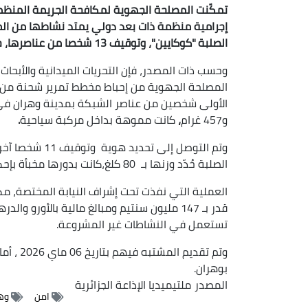
الصلبة "كوكايين"، وتوقيف 13 شخصا من عناصرها، حسب ما أفاد به بيان للمديرية العامة للأمن الوطني.
وحسب ذات المصدر، فإن التحريات الميدانية والأبح
المصلحة الجهوية من إحباط مخطط تمرير شحنة من ا
الأولى شخصين من عناصر الشبكة بمدينة وهران في
و457
غرام
،
كانت
مموهة بداخل مركبة سياحية
.
وتم التوصل إلى تحديد هوية وتوقيف 11 شخصا آخرين من عناصر
الصلبة حُدّد وزنها بـ 80 كلغ،كانت بدورها مخبأة بإحكام على متن مركبة.
العملية التي نفذت تحت إشراف النيابة المختصة، مك
تستعمل في النشاطات غير المشروعة.
وتم تقد
بوهران.
المصدر
ملتيميديا الإذاعة الجزائرية
امن
وه