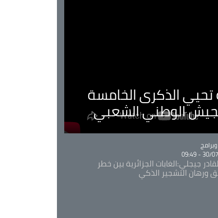
ية تحيي الذكرى الخامسة
لجيش الوطني الشعبي
Ca
برامج
30/07/20
قادر جيجلي:الغابات الجزائرية بين خطر
ئق ورهان التشجير الذكي