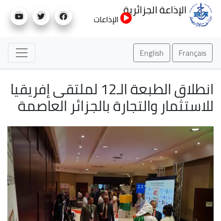
تجاوز
الإذاعة الجزائرية
إلى
الإذاعات
المحتوى
الرئيسي
English
Français
انطلاق الطبعة الـ12 لملتقى إفريقيا
للاستثمار والتجارة بالجزائر العاصمة