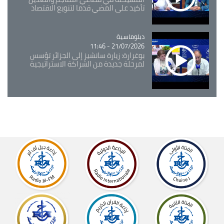
تأكيد على المضي قدما لتنويع الاقتصاد
Catégorie
دبلوماسية
21/07/2026 - 11:46
بوغرارة: زيارة سانشيز إلى الجزائر تؤسس
لمرحلة جديدة من الشراكة الاستراتيجية