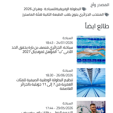
المصدر
وأج
البطولة الإفريقيةللسباحة -وهران 2026
المنتخب الجزائري يتوج بلقب الطبعة الثانية لفئة الماسترز
طالع ايضاً
السباحة
Catégorie
24/07/2026 - 18:43
سباحة: الجزائري منصف بن بارة يحقق الحد
الأدنى "ب" المؤهل لمونديال 2027
السباحة
Catégorie
26/06/2026 - 18:30
تنظيم البطولة الوطنية الصيفية للفئات
العمرية من 7 إلى 11 جويلية بالجزائر
العاصمة
السباحة
Catégorie
29/05/2026 - 17:44
التجمع الدولي بكانات-اون-روسيون: