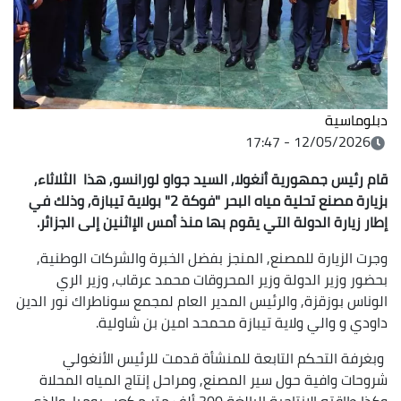
دبلوماسية
12/05/2026 - 17:47
قام رئيس جمهورية أنغولا, السيد جواو لورانسو, هذا الثلاثاء,
بزيارة مصنع تحلية مياه البحر "فوكة 2" بولاية تيبازة, وذلك في
إطار زيارة الدولة التي يقوم بها منذ أمس الإاثنين إلى الجزائر.
وجرت الزيارة للمصنع, المنجز بفضل الخبرة والشركات الوطنية,
بحضور وزير الدولة وزير المحروقات محمد عرقاب, وزير الري
الوناس بوزقزة, والرئيس المدير العام لمجمع سوناطراك نور الدين
داودي و والي ولاية تيبازة محمحد امين بن شاولية.
وبغرفة التحكم التابعة للمنشأة قدمت للرئيس الأنغولي
شروحات وافية حول سير المصنع, ومراحل إنتاج المياه المحلاة
وكذا طاقته الإنتاجية البالغة 300 ألف متر مكعب يوميا, والذي