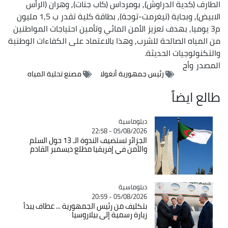
الطارف (كدية الدراوش), بومرداس (كاب جنات), وهران (الرأس
الابيض), وبجاية (تيغرمت-توجة), بطاقة كلية تقدر ب 1,5 مليون
م3 يوميا, بهدف تعزيز الأمن المائي وتأمين احتياجات المواطنين
من المياه الصالحة للشرب, وهذا بالاعتماد على الكفاءات الوطنية
والتكنولوجيات الحديثة.
المصدر
وأج
رئيس جمهورية أنغولا
مصنع تحلية المياه
طالع ايضاً
Catégorie
دبلوماسية
05/08/2026 - 22:58
الجزائر تستضيف الندوة الـ 13 حول السلم
والأمن في إفريقيا مطلع ديسمبر القادم
Catégorie
دبلوماسية
05/08/2026 - 20:59
بتكليف من رئيس الجمهورية ... عطاف يبدأ
زيارة رسمية إلى بيلاروسيا