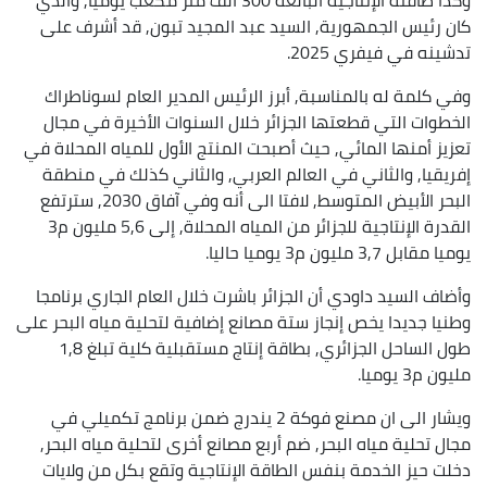
كان رئيس الجمهورية, السيد عبد المجيد تبون, قد أشرف على
تدشينه في فيفري 2025.
وفي كلمة له بالمناسبة, أبرز الرئيس المدير العام لسوناطراك
الخطوات التي قطعتها الجزائر خلال السنوات الأخيرة في مجال
تعزيز أمنها المائي, حيث أصبحت المنتج الأول للمياه المحلاة في
إفريقيا, والثاني في العالم العربي, والثاني كذلك في منطقة
البحر الأبيض المتوسط, لافتا الى أنه وفي آفاق 2030, سترتفع
القدرة الإنتاجية للجزائر من المياه المحلاة, إلى 5,6 مليون م3
يوميا مقابل 3,7 مليون م3 يوميا حاليا.
وأضاف السيد داودي أن الجزائر باشرت خلال العام الجاري برنامجا
وطنيا جديدا يخص إنجاز ستة مصانع إضافية لتحلية مياه البحر على
طول الساحل الجزائري, بطاقة إنتاج مستقبلية كلية تبلغ 1,8
مليون م3 يوميا.
ويشار الى ان مصنع فوكة 2 يندرج ضمن برنامج تكميلي في
مجال تحلية مياه البحر, ضم أربع مصانع أخرى لتحلية مياه البحر,
دخلت حيز الخدمة بنفس الطاقة الإنتاجية وتقع بكل من ولايات