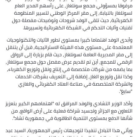
مرفوقا بمسؤولي مجمع سونلغاز, على رأسهم المدير العام
لسونلغاز بالنيابة, إلى مقر المركز الوطني لتسيير المنظومة
الكهربائية, حيث تلقى الوفد شروحات وتوضيحات مفصلة حول
تقنيات وآليات التحكم في الشبكة الكهربائية وتسييرها.
وأبدى الوفد اهتماما كبيرا بمستوى تطور الآليات والتكنولوجيات
المعتمدة على مستوى هذه الهيئة الاستراتيجية, قبل أن يتنقل
إلى مقر المديرية العامة لسونلغاز, حيث قام بزيارة إلى الرواق
الرقمي للمجمع, أين تم تقديم عرض مفصل حول مجمع سونلغاز,
بما يضمه من شركات متخصصة في إنتاج ونقل وتوزيع الكهرباء,
وكذا نقل وتوزيع الغاز, إضافة إلى التعريف بشركات الخدمات
والشركة المتخصصة في صناعة العتاد الكهربائي والغازي
"سايغ".
وأكد الوزير التشادي والوفد المرافق له "اهتمامهم الكبير بتعزيز
التعاون مع الجزائر وتجسيد شراكة فعلية على أرض الواقع, من
شأنها الدفع بمستوى التنمية الطاقوية في جمهورية تشاد".
ويأتي هذا التبادل تنفيذا لتوجيهات رئيس الجمهورية, السيد عبد