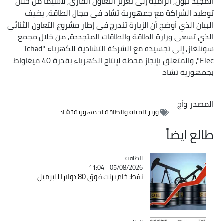
المجيد تبون, الرامية إلى تعزيز التعاون القاري, لاسيما من خلال
توطيد الشراكة مع جمهورية تشاد في مجال الطاقة, يضيف
البيان الذي أوضح أن الزيارة تندرج في إطار مشروع التعاون الثنائي
الذي تسعى وزارة الطاقة والطاقات المتجددة, من خلال مجمع
سونلغاز, إلى تجسيده مع الشركة التشادية للكهرباء "Tchad
Elec", والمتعلق بإنجاز محطة لإنتاج الكهرباء بقدرة 40 ميغاواط
بجمهورية تشاد.
المصدر
وأج
وزير المياه والطاقة لجمهورية تشاد
طالع ايضاً
الطاقة
Catégorie
05/08/2026 - 11:04
نفط: خام برنت فوق 80 دولارا للبرميل