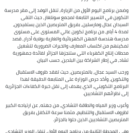
وضمن برنامج اليوم الأول من الزيارة, تنقل الوفد إلى مقر مدرسة
التكوين في التسيير التابعة لمجمع سونلغاز, حيث التقى
السيدان عجال ومارسلين, بفريق المتربصين الذين يستفيدون,
لمدة 4 أيام, من برنامج تكوين عالي المستوى على مستوى
مدرسة هندسة المهن الكهربائية والغازية بولاية أدرار, قصد
تمكينهم من اكتساب المعارف والخبرات الضرورية لتشغيل
محطات إنتاج الكهرباء التي ستنجزها الجزائر لفائدة جمهورية
تشاد, في إطار الشراكة بين البلدين, حسب البيان.
ورحب السيد عجال, بالمتربصين, حيث تفقد ظروف الاستقبال
والتكوين, وأكد حرص الوزارة على المتابعة الدقيقة لهذا
البرنامج التكويني, الذي يهدف إلى نقل خبرة الكفاءات الجزائرية
إلى نظرائهم التشاديين.
وأعرب وزير المياه والطاقة التشادي, من جهته, عن ارتياحه الكبير
لظروف الاستقبال والتنظيم, مثمنا سرعة التكفل بفريق
المتربصين التشاديين الذين حلوا بالجزائر.
وفي المحطة الثانية من برنامج اليوم الأول, تنقل الوزير التشادي,