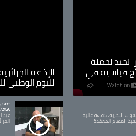
الجيد لحملة
ئج قياسية في
الإذاعة الجزائر
لليوم الوطني ل
tégorie
حصص و
26 - 09:49
قوات البحرية: كفاءة عالية
عبد ال
فيذ المهام المعقدة
الحرا