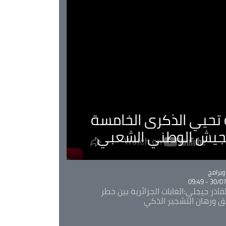
ية تحيي الذكرى الخامسة
لجيش الوطني الشعبي
Ca
برامج
30/07/20
قادر جيجلي:الغابات الجزائرية بين خطر
ئق ورهان التشجير الذكي