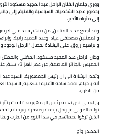
ووري جثمان الفنان الراحل عبد المجيد مسكود الثرى 
بحضور عديد الشخصيات السياسية والفنية، إلى جانب
إلى مثواه الأخير.
وقد أجمع عديد الفنانين، من بينهم سيد علي ادريس،
والممثلين مصطفى عياد، وعبد الحميد رابية، وإبرا
وابراهيم رزوق، على الإشادة بخصال "الرجل الودود 
وكان الراحل عبد المجيد مسكود، المغني والممثل وال
الخميس بالجزائر العاصمة، عن عمر ناهز 73 سنة، على اثر مرض عضال.
وتجدر الإشارة الى ان رئيس الجمهورية، السيد عبد ال
أنه برحيله، تفقد ساحة الأغنية الشعبية، لا سيما 
من الطرب.
وجاء في نص تعزية رئيس الجمهورية: "تلقيت بتأثر نب
تولاه المولى عز وجل برحمة ومغفرة. وبرحيله، تفقد
الذين تركوا بصماتهم في هذا النوع من الطرب ولطال
المصدر
وأج