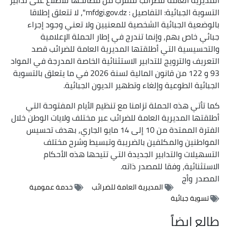
التسوية الجبائية: التفاصيل : mfdgi.gov.dz"، لا تتعلق إطلاقا
بالوضعية الجبائية الشخصية للمعنيين ولا تعني وجود إجراء
جبائي خاص بهم, وإنما تندرج في إطار الحملة الإعلامية
والتحسيسية التي أطلقتها المديرية العامة للضرائب قصد
التعريف والترويج للتدابير الاستثنائية الخاصة المدرجة في المواد
93 و 122 من قانون المالية لسنة 2026 في ما يتعلق بالتسوية
الجبائية الطوعية وإلغاء وتطهير الديون الجبائية.
كما تأتي هذه الحملة تزامنا مع تنظيم الأيام المفتوحة التي
أطلقتها المديرية العامة للضرائب عبر مختلف ولايات الوطن خلال
الفترة الممتدة من 10 إلى 14 مايو الجاري, بهدف تحسيس
المواطنين والمكلفين بالضريبة وتبسيط وشرح مختلف
التسهيلات والتدابير الجديدة التي تتيحها هذه الأحكام
الاستثنائية، وفقا للمصدر ذاته.
المصدر
وأج
المديرية العامة للضرائب
خدمة عمومية
تسوية جبائية
طالع ايضاً