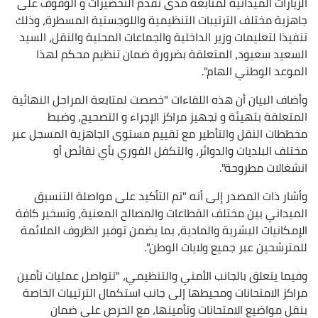
الزيارات الميدانية لمتابعة مدى تقدم التحضيرات و الوقوف على
جاهزية مختلف الترتيبات التنظيمية واللوجستية المسطرة، وذلك
تنفيذا لتعليمات وزير الداخلية والجماعات المحلية والنقل، السيد
السعيد سعيود، المتعلقة بضرورة ضمان تنظيم محكم لهذا
الموعد الوطني الهام".
وأضاف البيان أن هذه اللقاءات "خصصت لمتابعة المراحل النهائية
المتعلقة بتهيئة و تجهيز مراكز الإجراء و التصحيح، وضبط
مخططات النقل والتأطير مع تقييم مستوى الجاهزية المسجل عبر
مختلف البلديات والدوائر، والتكفل الفوري بأي نقائص أو
انشغالات مطروحة".
وأشار ذات المصدر إلى أنه "تم التأكيد على مواصلة التنسيق
الميداني بين مختلف القطاعات والمصالح المعنية، وتسخير كافة
الإمكانيات البشرية والمادية، بما يضمن توفير الظروف الملائمة
للمترشحين عبر جميع ولايات الوطن".
وفيما يتعلق بالجانب الأمني والتنظيمي، "تتواصل عمليات تأمين
مراكز الامتحانات ومحيطها إلى جانب استكمال الترتيبات الخاصة
بنقل مواضيع الامتحانات وتأمينها، مع الحرص على ضمان