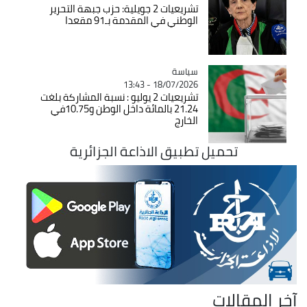
تشريعيات 2 جويلية: حزب جبهة التحرير
الوطني في المقدمة بـ91 مقعدا
سياسة
Catégorie
18/07/2026 - 13:43
تشريعيات 2 يوليو : نسبة المشاركة بلغت
21.24 بالمائة داخل الوطن و10.75في
الخارج
تحميل تطبيق الاذاعة الجزائرية
آخر المقالات