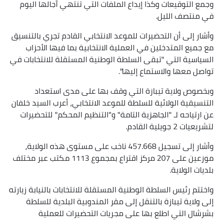
وجمع التوقيعات وكذا إيداع الملفات التي تنتهي آجالها اليوم
في منتصف الليل.
وأشار إلى أن التحضيرات للموعد الانتخابي القادم تجري بالتنسيق
مع جميع المتدخلين في العملية الانتخابية بما فيها الأحزاب
السياسية التي "تبقى السلطة الوطنية المستقلة للانتخابات في
تواصل معها والاستماع إليها".
وبخصوص ولاية تيبازة التي وقف بها على مدى استعداد
التنسيقية الولائية للسلطة للموعد الانتخابي، أعرب السيد خلفان
عن ارتياحه لـ "الجاهزية التامة" و"التنظيم المحكم" للتحضيرات
لتشريعيات 2 جويلية القادم.
وأشار إلى تسجيل 457.668 ناخب على مستوى هذه الولاية،
موزعين على 207 مركز اقتراع بمجموع 1113 مكتب عبر مختلف
بلديات الولاية.
واختتم رئيس السلطة الوطنية المستقلة للانتخابات بالنيابة زيارته
إلى ولاية تيبازة بالتنقل إلى مقر المندوبية البلدية للسلطة
بشرشال التي اطلع بها على مجريات التحضيرات للعملية