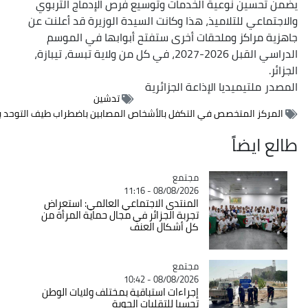
تحسين نوعية الخدمات وتوسيع فرص الإدماج التربوي
تماعي للتلاميذ، هذا وكانت السيدة الوزيرة قد أعلنت عن
ة مراكز وملحقات أخرى ستفتح أبوابها في الموسم
الدراسي القبل 2026-2027، في كل من ولاية تبسة، تيبازة،
.
در
ملتيميديا الإذاعة الجزائرية
تدشين
مركز المتخصص في التكفل بالأشخاص المصابين باضطراب طيف التوحد بولاية
 ايضاً
مجتمع
Catégorie
08/08/2026 - 11:16
المنتدى الاجتماعي العالمي: استعراض
تجربة الجزائر في مجال حماية المرأة من
كل أشكال العنف
مجتمع
Catégorie
08/08/2026 - 10:42
إجراءات استباقية بمختلف ولايات الوطن
تحسبا للتقلبات الجوية