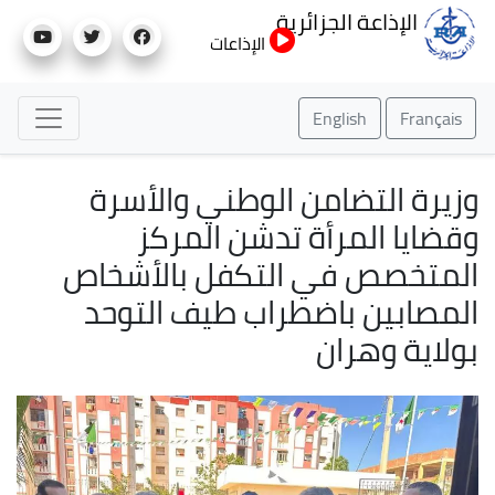
تجاوز
الإذاعة الجزائرية
إلى
الإذاعات
المحتوى
الرئيسي
English
Franç
رة التضامن الوطني والأسرة
ايا المرأة تدشن المركز
تخصص في التكفل بالأشخاص
صابين باضطراب طيف التوحد
اية وهران