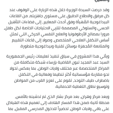
رصت السيدة الوزيرة خلال هذه الزيارة على الوقوف عند
فق والاطلاع الدقيق على مستوى جاهزيته، من القاعات
اغوجية المُهيأة وفق أحدث المعايير، إلى فضاءات التأهيل
 والسلوكي المصممة لتلبِي الاحتياجات الخاصة لكل طفل،
 بمصالح الأرطوفونيا والعلاج النفسي الحركي التي تمثل
التكفل العلاجي المتخصص، وصولا إلى قاعات التقييم
ابعة المُجهزة بوسائل تقنية وبيداغوجية متطورة.
 هذا المشروع في سياق تنفيذ تعليمات رئيس الجمهورية
 عبد المجيد تبون القاضية بإرساء شبكة متكاملة من
كز المتخصصة عبر مختلف ولايات الوطن، بما يعكس تحولا
قاربة مؤسساتية أكثر تنظيما وفعالية في التكفل
اب طيف التوحد، تقوم على تعزيز القرب من المواطن
ع نطاق التغطية الخدماتية.
مركز وهران، بعد مركز بشار الذي تم تدشينه بالأمس،
ثانية ضمن هذا المسار الهادف إلى تعميم هذه الهياكل
اقي ولايات الوطن، تحضيراً للدخول المدرسي المقبل، بما