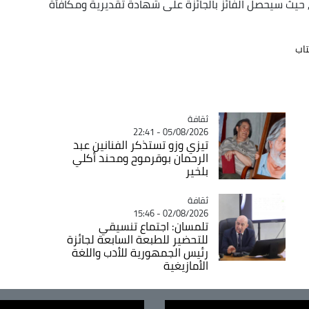
ة خلال فعاليات الطبعة ال29 ل"سيلا", حيث سيحصل الفائز بالجائزة على شهادة تقديرية ومكافأة
ثقافة
Catégorie
05/08/2026 - 22:41
تيزي وزو تستذكر الفنانين عبد
الرحمان بوقرموح ومحند أكلي
بلخير
ثقافة
Catégorie
02/08/2026 - 15:46
تلمسان: اجتماع تنسيقي
للتحضير للطبعة السابعة لجائزة
رئيس الجمهورية للأدب واللغة
الأمازيغية