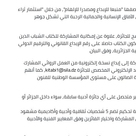
فها "منبعا للإبداع ومصدرا للإلهام", من خلال "استثمار ثراء
الآفاق الإنسانية والجمالية الرحبة التي تشكل جوهر
 للجائزة, علاوة عن إمكانية المشاركة للكتاب الشباب الذين
 الكتاب حاصلا على رقم الإيداع القانوني والترقيم الدولي
الجزائرية, وفق البيان.
ة إلى إيداع نسخة إلكترونية من العمل الروائي المشارك
د الإلكتروني المخصص للجائزة
kitabi1@sila.dz
, كما أنهم
دى محافظة الصالون على مستوى المؤسسة الوطنية للفنون
ر متحصل على أي جائزة أدبية سابقة, سواء داخل الجزائر أو
وستتولى تقييم الأعمال المترشحة, يردف البيان, لجنة تحكيم تضم 5 شخصيات ثقافية وأدبية وأكاديمية مشهود
لمشاركة واختيار الفائزين وفق المعايير الفنية والأدبية