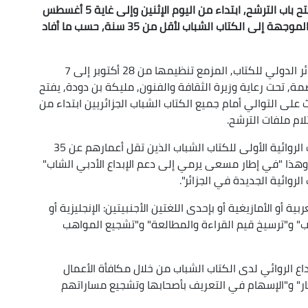
أعلن صالون الجزائر الدولي للكتاب (سيلا 2026) عن فتح باب الترشح, ابتداء من اليوم الإثنين وإلى غاية 5 أغسطس
المقبل, في الطبعة الثالثة من جائزة "كتابي الأول" الموجهة إلى الكتاب الشباب لأقل من 35 سنة, حسب ما أفاد
وأوضح البيان أنه في إطار الطبعة ال29 لصالون الجزائر الدولي للكتاب, المزمع تنظيمها من 28 أكتوبر إلى 7
 بالعاصمة, تحت رعاية وزيرة الثقافة والفنون, مليكة بن دودة, يفتح
على التوالي أمام جميع الكتاب الشباب الجزائريين ابتداء من
وتعنى جائزة "كتابي الأول", وفق المصدر, بالإصدارات الروائية الأولى للكتاب الشباب الذين تقل أعمارهم عن 35
 والذين نشروا روايتهم الأولى خلال سنة 2026, وهذا "في إطار مسعى يرمي إلى دعم الإبداع الأدبي الشاب"
لروائية الجديدة في الجزائر".
ية أو الأمازيغية أو بإحدى اللغتين الأجنبيتين: الإنجليزية أو
" و"ترسيخ قيم القراءة والمطالعة" و"تشجيع المواهب
اع الروائي لدى الكتاب الشباب من خلال مكافأة الأعمال
بتكار" و"الإسهام في التعريف بأصحابها وتشجيع مساراتهم