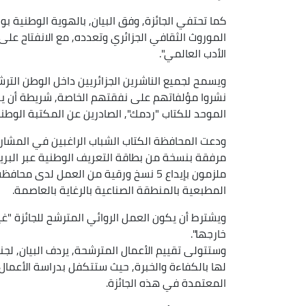
كما تحتفي الجائزة, وفق البيان, بالهوية الوطنية بوص
الموروث الثقافي الجزائري وتعدده, مع الانفتاح على 
الأدب العالمي".
ويسمح لجميع الناشرين الجزائريين داخل الوطن الترشح
نشروا مؤلفاتهم على نفقتهم الخاصة, شريطة أن يكون
الموحد للكتاب "ردمك", الصادرين عن المكتبة الوطنية 
ودعت المحافظة الكتاب الشباب الراغبين في المشارك
مرفقة بنسخة من بطاقة التعريف الوطنية عبر البري
ملزمون بإيداع 5 نسخ ورقية من العمل ل
المطبعية بالمنطقة الصناعية بالرغاية بالعاصمة.
ويشترط أن يكون العمل الروائي المترشح للجائزة "غي
خارجها".
لها بالكفاءة والخبرة, حيث ستتكفل بدراسة الأعمال ا
المعتمدة في هذه الجائزة.