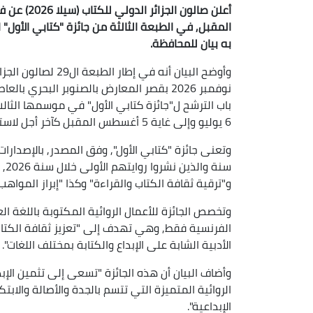
به بيان للمحافظة.
نوفمبر 2026 بقصر المعارض بالصنوبر البحري
باب الترشح ل"جائزة كتابي الأول" في موسمها الثالث 
6 يوليو وإلى غاية 5 أغسطس المقبل كآخر أجل لاستلام ملفات الترشح.
سنة
و"ترقية ثقافة الكتاب والقراءة" وكذا "إبراز المواهب ا
وتخصص الجائزة للأعمال الروائية المكتوبة باللغة العرب
الفرنسية فقط, وهي تهدف إلى "تعزيز ثقافة الكتاب
الأدبية الشابة على الإبداع والكتابة بمختلف اللغات".
وأضاف البيان أن هذه الجائزة "تسعى إلى تثمين الإبد
الروائية المتميزة التي تتسم بالجدة والأصالة والا
الإبداعية".