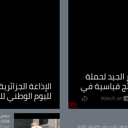
الجيد لحملة
ئج قياسية في
الإذاعة الجزائر
لليوم الوطني ل
tégorie
حصص و
26 - 09:49
قوات البحرية: كفاءة عالية
عبد ال