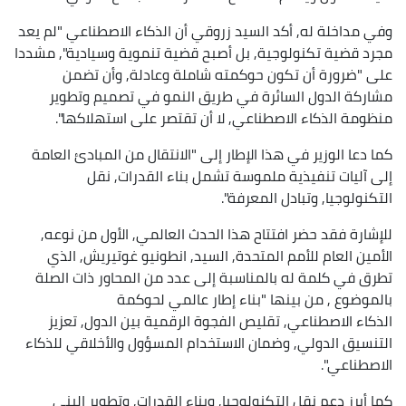
وفي مداخلة له, أكد السيد زروقي أن الذكاء الاصطناعي "لم يعد
مجرد قضية تكنولوجية, بل أصبح قضية تنموية وسيادية", مشددا
على "ضرورة أن تكون حوكمته شاملة وعادلة, وأن تضمن
مشاركة الدول السائرة في طريق النمو في تصميم وتطوير
منظومة الذكاء الاصطناعي, لا أن تقتصر على استهلاكها".
كما دعا الوزير في هذا الإطار إلى "الانتقال من المبادئ العامة
إلى آليات تنفيذية ملموسة تشمل بناء القدرات, نقل
التكنولوجيا, وتبادل المعرفة".
للإشارة فقد حضر افتتاح هذا الحدث العالمي, الأول من نوعه,
الأمين العام للأمم المتحدة, السيد, انطونيو غوتيريش, الذي
تطرق في كلمة له بالمناسبة إلى عدد من المحاور ذات الصلة
بالموضوع , من بينها "بناء إطار عالمي لحوكمة
الذكاء الاصطناعي, تقليص الفجوة الرقمية بين الدول, تعزيز
التنسيق الدولي, وضمان الاستخدام المسؤول والأخلاقي للذكاء
الاصطناعي".
كما أبرز دعم نقل التكنولوجيا, وبناء القدرات, وتطوير البنى