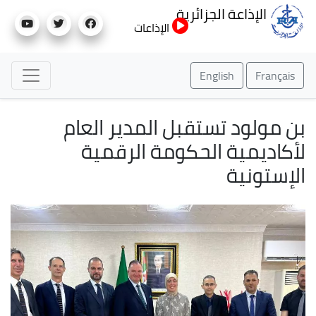
تجاوز
الإذاعة الجزائرية
إلى
الإذاعات
المحتوى
الرئيسي
English
Français
بن مولود تستقبل المدير العام
لأكاديمية الحكومة الرقمية
الإستونية