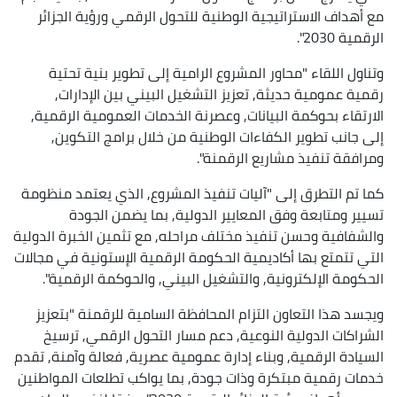
مع أهداف الاستراتيجية الوطنية للتحول الرقمي ورؤية الجزائر
الرقمية 2030".
وتناول اللقاء "محاور المشروع الرامية إلى تطوير بنية تحتية
رقمية عمومية حديثة, تعزيز التشغيل البيني بين الإدارات,
الارتقاء بحوكمة البيانات, وعصرنة الخدمات العمومية الرقمية,
إلى جانب تطوير الكفاءات الوطنية من خلال برامج التكوين,
ومرافقة تنفيذ مشاريع الرقمنة".
كما تم التطرق إلى "آليات تنفيذ المشروع, الذي يعتمد منظومة
تسيير ومتابعة وفق المعايير الدولية, بما يضمن الجودة
والشفافية وحسن تنفيذ مختلف مراحله, مع تثمين الخبرة الدولية
التي تتمتع بها أكاديمية الحكومة الرقمية الإستونية في مجالات
الحكومة الإلكترونية, والتشغيل البيني, والحوكمة الرقمية".
ويجسد هذا التعاون التزام المحافظة السامية للرقمنة "بتعزيز
الشراكات الدولية النوعية, دعم مسار التحول الرقمي, ترسيخ
السيادة الرقمية, وبناء إدارة عمومية عصرية, فعالة وآمنة, تقدم
خدمات رقمية مبتكرة وذات جودة, بما يواكب تطلعات المواطنين