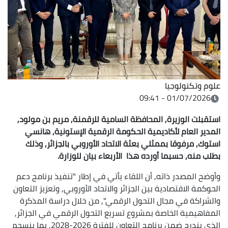
علوم وتكنولوجيا
01/07/2026 - 09:41
استقبلت الوزيرة, المحافظة السامية للرقمنة, مريم بن مولود,
المدير العام لأكاديمية الحكومة الرقمية الإستونية, هانسي
استوك, مرفوقا بممثلي بعثة الاتحاد الأوروبي بالجزائر, وذلك
بطلب منه, حسبما أورده هذا الأربعاء بيان للوزارة.
وأوضح المصدر ذاته, أن اللقاء يأتي في إطار "تنفيذ برنامج دعم
الحوكمة الاقتصادية بين الجزائر والاتحاد الأوروبي, وتعزيز التعاون
والشراكة في مجال التحول الرقمي", من خلال دراسة المذكرة
المفاهيمية الخاصة بمشروع تسريع التحول الرقمي في الجزائر,
الذي يندرج ضمن برنامج التعاون للفترة 2026-2028, بما ينسجم