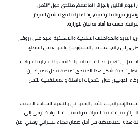
اليوم الاثنين بالجزائر العاصمة، منتدى حول "الأمن
عزيز مرونته الرقمية، وذلك تزامنا مع تدشين المركز
نية، حسب ما أفاد به بيان للوزارة.
ير البريد والمواصلات السلكية واللاسلكية، سيد علي زروقي،
-تي، إلى جانب عدد من المسؤولين والخبراء في القطاع.
امية إلى "تعزيز قدرات الوقاية والكشف والاستجابة للحوادث
اتصال"، حيث شكل هذا المنتدى "منصة تبادل مميزة بين
كاء الدوليين حول التحديات الراهنة والمستقبلية
للأمن
ة الإستراتيجية للأمن السيبراني بالنسبة للسيادة الرقمية
لجزائر ببنية تحتية للمراقبة والاستجابة للحوادث ترقى إلى
صلة هذه الديناميكية من أجل ضمان فضاء سيبراني
وطني آمن