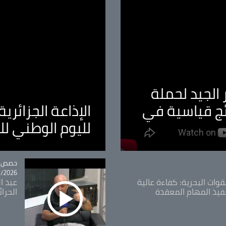
الجيد لحملة
ئج قياسية في
الإذاعة الجزائر
لليوم الوطني ل
tégorie
حصص و
26 - 09:49
قوات البحرية: كفاءة عالية
عبد ال
فيذ المهام المعقدة
الحرا