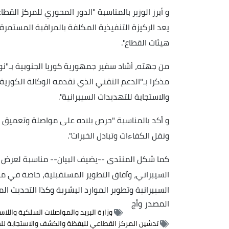
و أبرز الوزير بالمناسبة "الدور المحوري للمركز الق
يعد الركيزة التنفيذية المكلفة بالمراقبة المستمرة
هيئات القطاع".
من جهته، أشاد سفير جمهورية كوريا الجنوبية بـ"نوعي
مذكرا بـ"الدعم التقني الذي تقدمه الوكالة الكوري
والاستجابة للتهديدات السيبرانية".
و أكد بالمناسبة "حرص بلاده على مواصلة وتعميق هذ
ونقل الكفاءات وتبادل الخبرات".
كما شكل المنتدى --يضيف البيان-- مناسبة لعرض "ا
السيبراني، وآفاق التطوير المستقبلية، خاصة في ما 
السيبرانية وتطوير الموارد البشرية وكذا التحديث الم
المصدر
وأج
وزارة البريد والمواصلات السلكية واللا
تدشين المركز القطاعي لليقظة والكشف والاستجابة للح