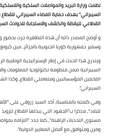
نظمت وزارة البريد والمواصلات السلكية واللاسلكية، 
السيبراني" بهدف حماية الفضاء السيبراني للقطاع وت
القطاعي لليقظة والكشف والاستجابة للحوادث السيبرا
و أوضح المصدر ذاته أن هذه التظاهرة جرت بحضور وز
وسفير جمهورية كوريا الجنوبية بالجزائر، مين كيونغ
ويندرج هذا الحدث في إطار الإستراتيجية الوطنية الر
السيبرانية ضمن منظومة تكنولوجيا المعلومات وال
الفاعلين المؤسساتيين ومتعاملي القطاع، وكذا الشر
السيبراني".
وفي كلمته بالمناسبة، أكد السيد زروقي على "الأهمي
للبلاد"، مذكرا ب"الجهود التي يبذلها القطاع لتزويد ا
مستوى التحديات الراهنة"، كما جدد "التزامه بموا
ومرن ومتوافق مع أفضل المعايير الدولية".