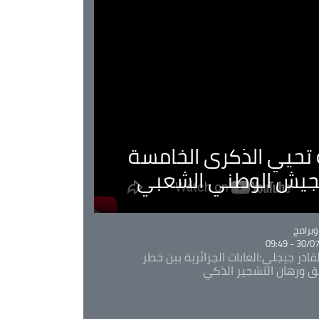
ية تحيي الذكرى الخامسة
لجيش الوطني الشعبي
Ca
برامج
30/07/20
قادر جيجلي:الغابات الجزائرية بين خطر
ئق ورهان التشجير الذكي