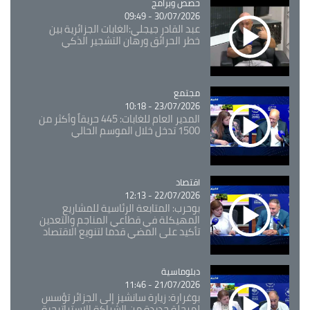
Catégorie
حصص وبرامج
30/07/2026 - 09:49
عبد القادر جيجلي:الغابات الجزائرية بين
خطر الحرائق ورهان التشجير الذكي
مجتمع
Catégorie
23/07/2026 - 10:18
المدير العام للغابات: 445 حريقاً وأكثر من
1500 تدخل خلال الموسم الحالي
اقتصاد
Catégorie
22/07/2026 - 12:13
بوحرب: المتابعة الرئاسية للمشاريع
المهيكلة في قطاعي المناجم والتعدين
تأكيد على المضي قدما لتنويع الاقتصاد
Catégorie
دبلوماسية
21/07/2026 - 11:46
بوغرارة: زيارة سانشيز إلى الجزائر تؤسس
لمرحلة جديدة من الشراكة الاستراتيجية