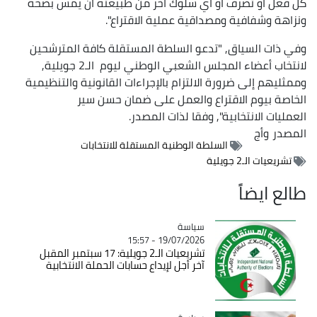
كل فعل أو تصرف أو أي سلوك آخر من طبيعته أن يمس بصحة
ونزاهة وشفافية ومصداقية عملية الاقتراع".
وفي ذات السياق, "تدعو السلطة المستقلة كافة المترشحين
لانتخاب أعضاء المجلس الشعبي الوطني ليوم الـ2 جويلية,
وممثليهم إلى ضرورة الالتزام بالإجراءات القانونية والتنظيمية
الخاصة بيوم الاقتراع والعمل على ضمان حسن سير
العمليات الانتخابية", وفقا لذات المصدر.
المصدر
وأج
السلطة الوطنية المستقلة للانتخابات
تشريعيات الـ2 جويلية
طالع ايضاً
سياسة
Catégorie
19/07/2026 - 15:57
تشريعيات الـ2 جويلية: 17 سبتمبر المقبل
آخر أجل لإيداع حسابات الحملة الانتخابية