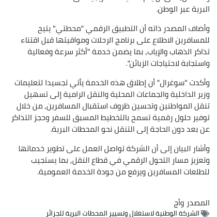
البرية عبر الوطن.
وأضاف المصدر ذاته أن التطبيق الرقمي "محطتي" يتيح
للمسافرين الاطلاع على برنامج الرحلات ومواقيتها قبل اقتناء
تذاكر الذهاب والإياب, بما يضمن خدمة "أكثر سرعة وفعالية
واستجابة لاحتياجات الزبائن".
وأكدت "سوغرال" أن إطلاق هذه الخدمة يأتي تجسيدا لتعليمات
وزير الداخلية والجماعات المحلية والنقل الرامية إلى تسهيل
تنقل المواطنين وتحسين ظروف استقبال المسافرين, من خلال
توفير حلول رقمية تسمح بالتخطيط المسبق للسفر وحجز التذاكر
عن بعد دون الحاجة إلى التنقل نحو المحطات البرية.
وأشار البيان إلى أن الشركة تواصل العمل على تطوير خدماتها
وتعزيز مسار التحول الرقمي في قطاع النقل, بما يستجيب
لتطلعات المسافرين ويرفع من جودة الخدمة العمومية.
المصدر
وأج
الشركة الوطنية لاستغلال وتسيير المحطات البرية للجزائر