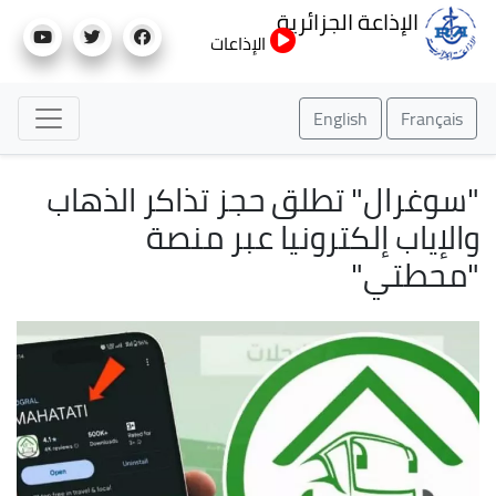
تجاوز
الإذاعة الجزائرية
إلى
الإذاعات
المحتوى
الرئيسي
English
Français
"سوغرال" تطلق حجز تذاكر الذهاب
والإياب إلكترونيا عبر منصة
"محطتي"