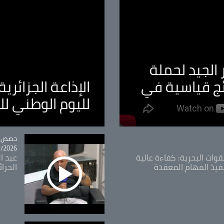
الجيد لحملة
ئج قياسية في
الإذاعة الجزائر
لليوم الوطني ل
tégorie
حصص و
26 - 09:49
قوات البحرية: كفاءة عالية
عبد ال
فيذ المهام المعقدة
الحرا