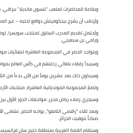
وبقاعة المحاضرات لملعب “نلسون مانديلا” ببراقي، سيكشف البوسني عن
ويُرتقب أن يشرح بيتكوفيتش دوافع تخليه – غير المع
ويُحتمل تقديم المدرب السابق لمنتخب سويسرا، توض
ورامي بن سبعيني.
ويتواجد الخضر في المجموعة العاشرة لنهائيات مونديال 
وسيبدأ رفقاء بلغالي رحلتهم في كأس العالم بمواجهة م
وسيكون ذلك بعد عشرين يوماً من الآن، بدءاً من الثالث
وتضمّ المجموعة المونديالية العاشرة، منتخبات الأرجنت
وسيجري زملاء رياض محرز، مواجهات الدور الأول ب
وبعد لقاء "راقصي التانغو"، يواجه الخضر، نشامى ال
صباحاً بتوقيت الجزائر.
وستقام القمة العربية بمنطقة خليج سان فرانسيس