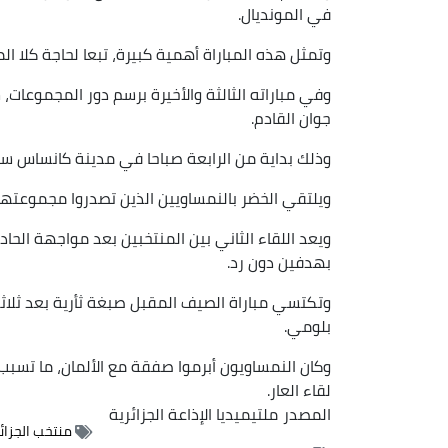
في المونديال.
وتمثل هذه المباراة أهمية كبيرة، تبعا لحاجة كلا الم
وفي مباراته الثالثة والأخيرة برسم دور المجموعات، 
جوان القادم.
وذلك بداية من الرابعة صباحا في مدينة كانساس س
ويلتقي الخضر بالنمساويين الذين تصدروا مجموعتهم 
بهدفين دون رد.
وتكتسي مباراة الصيف المقبل صبغة ثأرية بعد ثلاثة
بلومي.
وكان النمساويون أبرموا صفقة مع الألمان، ما تسب
لقاء العار.
المصدر
ملتيميديا الإذاعة الجزائرية
منتخب الجزائر