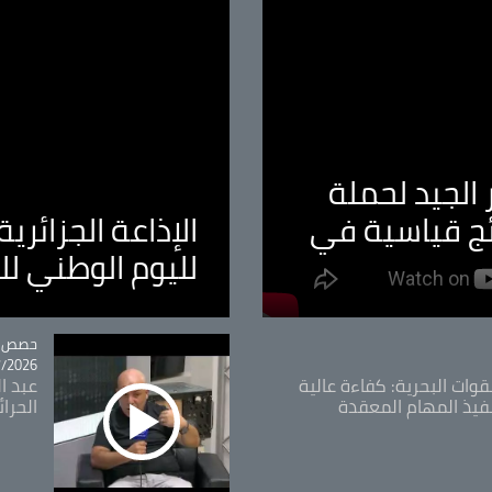
الجيد لحملة
ئج قياسية في
الإذاعة الجزائر
لليوم الوطني ل
tégorie
حصص و
26 - 09:49
قوات البحرية: كفاءة عالية
عبد ال
فيذ المهام المعقدة
الحرا