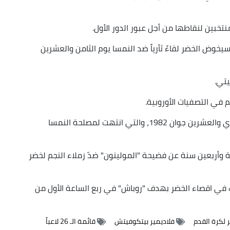
نتخبين لنقاطها من أجل عبور الدور الأول.
سيخوض الخضر لقاءً ثأرياً ضد النمسا يوم الثامن والعشرين
يتي.
في التصفيات الأوروبية.
ويعد اللقاء الثاني بين المنتخبين بعد مواجهة الحادي والعشرين جوان 1982، والتي انتهت لمصلحة النمسا
 وأربعين سنة عن فضيحة "المولينون" ضدّ زملاء النجم لخضر
ب في اقصاء الخضر بهدف "روباش" في ربع الساعة الأول من
 لكرة القدم
فلاديمير بيتكوفيتش
قائمة الـ 26 لاعباً