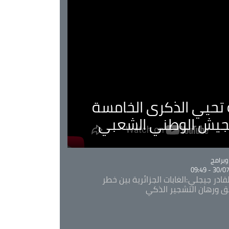
ية تحيي الذكرى الخامسة
لجيش الوطني الشعبي
Ca
برامج
30/07/20
قادر جيجلي:الغابات الجزائرية بين خطر
ئق ورهان التشجير الذكي