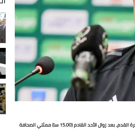
يلتقي فلاديمير بيتكوفيتش مدرب منتخب الجزائر لكرة القدم، بعد زوال الأحد القادم (15.00 سا) ممثلي الصحافة