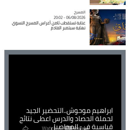
المسرح
Catégorie
06/08/2026 - 20:02
عنابة تستقطب ثامن أعراس المسرح النسوي
نهاية سبتمبر القادم
ابراهيم موحوش..التحضير الجيد
لحملة الحصاد والدرس اعطى نتائج
قياسية في المحاصيل