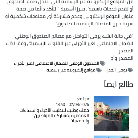
من المواقع الإلكترونية غير الرسمية التي تنتحل صفة الصندوق
أو تقدم خدمات باسمه", مبرزا أهمية "التأكد دائما من صحة
عنوان الموقع الإلكتروني وعدم مشاركة أي معلومات شخصية أو
سرية خارج المنصات الرسمية للصندوق".
"في حالة الشك يرجى التواصل مع مصالح الصندوق الوطني
للضمان الاجتماعي لغير الأجراء, عبر القنوات الرسمية", وفقا لذات
المصدر.
المصدر
وأج
الصندوق الوطني للضمان الاجتماعي لغير الأجراء
توخي الحذر
مواقع إلكترونية غير رسمية
طالع ايضاً
مجتمع
Catégorie
07/08/2026 - 18:40
حملة وطنية لتنظيف الأحياء والفضاءات
العمومية بمشاركة المواطنين
والجمعيات