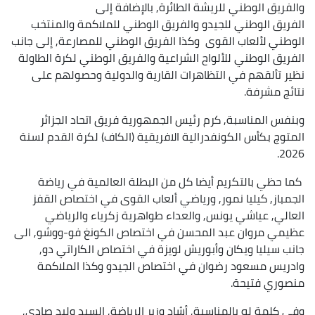
والفريق الوطني للريشة الطائرة, بالإضافة إلى
الفريق الوطني للجيدو والفريق الوطني للملاكمة والمنتخب
الوطني لألعاب القوى وكذا الفريق الوطني للمصارعة, إلى جانب
الفريق الوطني للألواح الشراعية والفريق الوطني لكرة الطاولة
نظير تألقهم في التظاهرات القارية والدولية وحصولهم على
نتائج مشرفة.
وبنفس المناسبة, كرم رئيس الجمهورية فريق اتحاد الجزائر
المتوج بكأس الكونفدرالية الافريقية (الكاف) لكرة القدم لسنة
2026.
كما حظي بالتكريم أيضا كل من البطلة العالمية في رياضة
الجمباز, كيليا نمور, ورياضي ألعاب القوى في اختصاص القفز
العالي, عياشي يونس, والعداء طواهرية زكرياء والرياضي
عظيمي مروان عبد المحسن في اختصاص الكونغ فو-ووشو, الى
جانب سيليا ويكان وأبوريش لويزة في اختصاص الكاراتي دو,
وادريس مسعود رضوان في اختصاص الجيدو وكذا الملاكمة
منصوري فتيحة.
وفي كلمة له بالمناسبة, أشاد وزير الرياضة, السيد وليد صادي,