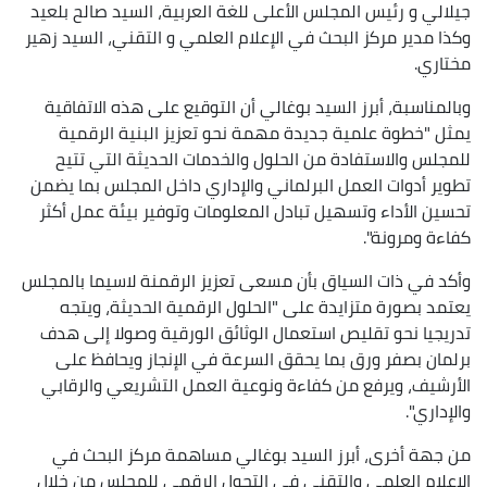
جيلالي و رئيس المجلس الأعلى للغة العربية، السيد صالح بلعيد
وكذا مدير مركز البحث في الإعلام العلمي و التقني، السيد زهير
مختاري.
وبالمناسبة، أبرز السيد بوغالي أن التوقيع على هذه الاتفاقية
يمثل "خطوة علمية جديدة مهمة نحو تعزيز البنية الرقمية
للمجلس والاستفادة من الحلول والخدمات الحديثة التي تتيح
تطوير أدوات العمل البرلماني والإداري داخل المجلس بما يضمن
تحسين الأداء وتسهيل تبادل المعلومات وتوفير بيئة عمل أكثر
كفاءة ومرونة".
وأكد في ذات السياق بأن مسعى تعزيز الرقمنة لاسيما بالمجلس
يعتمد بصورة متزايدة على "الحلول الرقمية الحديثة، ويتجه
تدريجيا نحو تقليص استعمال الوثائق الورقية وصولا إلى هدف
برلمان بصفر ورق بما يحقق السرعة في الإنجاز ويحافظ على
الأرشيف، ويرفع من كفاءة ونوعية العمل التشريعي والرقابي
والإداري".
من جهة أخرى، أبرز السيد بوغالي مساهمة مركز البحث في
الإعلام العلمي والتقني في التحول الرقمي للمجلس من خلال