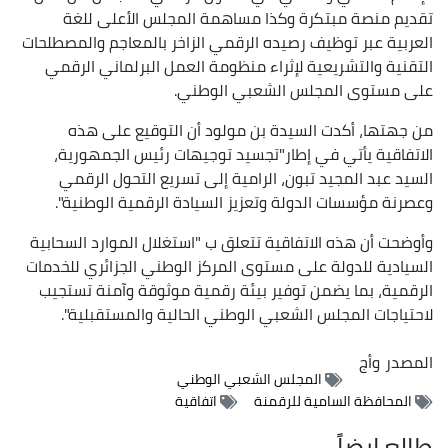
تقديم منصة مبتكرة وكذا مساهمة المجلس الأعلى للغة
العربية عبر توظيف رصيده الرقمي الزاخر بالمعاجم والمصطلحات
التقنية والتشريعية لإثراء منظومة العمل البرلماني الرقمي
على مستوى المجلس الشعبي الوطني.
من جهتها، أكدت السيدة بن مولود أن التوقيع على هذه
الاتفاقية يأتي في إطار"تجسيد توجيهات رئيس الجمهورية،
السيد عبد المجيد تبون، الرامية إلى تسريع التحول الرقمي
وعصرنة مؤسسات الدولة وتعزيز السيادة الرقمية الوطنية".
وأوضحت أن هذه الاتفاقية تتعلق ب "استغلال الموارد السحابية
السيادية للدولة على مستوى المركز الوطني الجزائري للخدمات
الرقمية، بما يضمن توفير بيئة رقمية موثوقة وآمنة تستجيب
لاحتياجات المجلس الشعبي الوطني الحالية والمستقبلية".
المصدر
وأج
المجلس الشعبي الوطني
المحافظة السامية للرقمنة
اتفاقية
طالع ايضاً