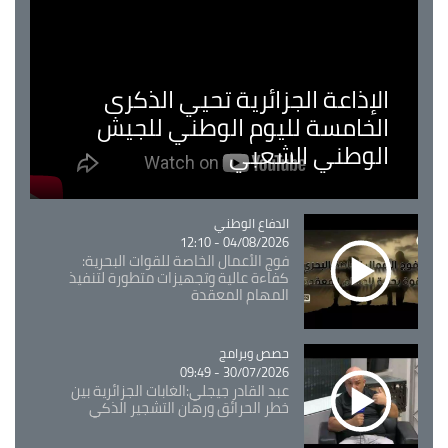
الإذاعة الجزائرية تحيي الذكرى
الخامسة لليوم الوطني للجيش
الوطني الشعبي
Catégorie
الدفاع الوطني
04/08/2026 - 12:10
فوج الأعمال الخاصة للقوات البحرية:
كفاءة عالية وتجهيزات متطورة لتنفيذ
المهام المعقدة
Catégorie
حصص وبرامج
30/07/2026 - 09:49
عبد القادر جيجلي:الغابات الجزائرية بين
خطر الحرائق ورهان التشجير الذكي