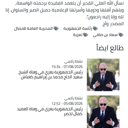
نسأل الله العلي القدير أن يتغمد الفقيدة برحمته الواسعة,
ويلهم أهلها وذويها وأسرتها الإعلامية جميل الصبر والسلوان. إنا
لله وإنا إليه راجعون".
المصدر
وأج
رئاسة الجمهورية
المديرية العامة للاتصال
سعاد بن صافي
تعزية
طالع ايضاً
Catégorie
نشاط رئاسي
07/08/2026 - 15:34
رئيس الجمهورية يعزي في وفاة الشيخ
سعيد الحاج محمد بن إبراهيم كعباش
Catégorie
نشاط رئاسي
05/08/2026 - 12:52
رئيس الجمهورية يعزي في وفاة العميد
كمال لخضر