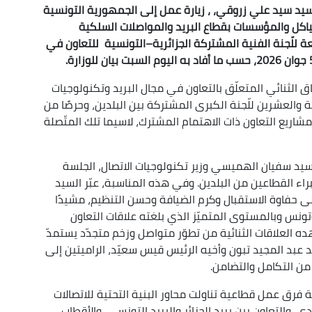
السيد سيد علي زروقي، ، زيارة عمل إلى الجمهورية التونسية
ياكل والمؤسسات بقطاع البريد والمواصلات السلكية
ة للّجنة الفنية المشتركة الجزائرية–التونسية للتعاون في
فاق الثنائي المتعلّق بالتعاون في مجال البريد وتكنولوجيات
ثة والعشرين للّجنة الكبرى المشتركة بين البلدين، وحرصًا من
اريع التعاون ذات الاهتمام المشترك، لاسيما تلك المتّصلة
لسيد سفيان الهميسي وزير تكنولوجيات الاتصال، الجلسة
راء القطاعين من البلدين. وفي هذه المناسبة، عبّر السيد
 حفاوة الاستقبال وكرم الضيافة وحسن التنظيم، مشيدًا
 وتونس وبالمستوى المتميّز الذي بلغته علاقات التعاون
هده العلاقات الثنائية من تطوّر متواصل وزخم متجدّد يستمدّ
عبد المجيد تبون وأخيه الرئيس قيس سعيّد، الراميتين إلى
 من التكامل والتضامن.
رق عمل قطاعية تناولت محاور البنية التحتية للاتصالات
 والتعاون بين بريد الجزائر والبريد التونسي، والأقطاب