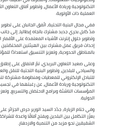
التكنولوجية وريادة الأعمال، وتطوير آفاق التعاون ا
العملية ذات الأولوية.
ففي مجال البنية التحتية، اتّفق الجانبان على تطوير
مدّ كابل بحري جديد مشترك باتجاه إيطاليا، إلى جانب 
وتطوير حلول إنترنت الأشياء المعتمدة على الأقمار 
إحداث فريق عمل مشترك بين الهيئتين المختصّتين لت
بالمناطق الحدودية، وتعزيز التنسيق استعدادًا للمؤتمر ا
وعلى صعيد التعاون البريدي، تمّ الاتفاق على إطلا
والسياحي للبلدين، وتطوير البنية التحتية للنقل والعب
للتبادل الإلكتروني للمعطيات ومنظومة مشتركة لتحويل
التكنولوجية وريادة الأعمال، عن رغبتهما في تجسي
المؤسسات الناشئة وبرامج الاحتضان والتسريع، وتعزيز
الدولية.
وفي ختام الزيارة، جدّد السيد الوزير حرص الجزائر ع
يعزّز التكامل بين البلدين ويفتح آفاقًا واعدة للشرا
الشقيقين نحو مزيد من التنمية والازدهار.