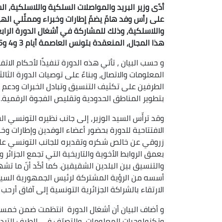
أدّى وزير البريد والمواصلات السلكية واللاسلكية، 
على رأس وفد هامّ يضمّ إطارات وخبراء وممثّلي اله
واللاسلكية، وذلك للمشاركة في أشغال الدورة الرابع
هذا المجال، المنعقدة بتونس العاصمة أيام 3 و4 و5 جوان 2026، حسب ما أفاد به اليوم السبت بيان للوزارة.
و حسب البيان ، تأتي هذه الدورة تنفيذًا لأحكام الات
المعلومات والاتصال، وبناءً على توصيات الدورة الثال
الطرفين على تكثيف التنسيق وتبادل الخبرات ودعم مش
بتطوير المناطق الحدودية وتقليص الفجوة الرقمية.
وقد ترأّس السيد الوزير، إلى جانب نظيره التونسي ا
الافتتاحية للدورة بحضور أعضاء الوفدين وإطارات وخب
زروقي عن خالص شكره وتقديره للجانب التونسي على
بعمق الروابط الأخوية والتاريخية التي تجمع الجزائر
والتنسيق بين البلدين الشقيقين. كما أكّد أنّ ما تش
أسسه من الرؤية المشتركة لرئيس الجمهورية السيد 
الارتقاء بالشراكة الجزائرية التونسية إلى آفاق أرحب
و أضاف البيان أن أشغال الدورة انتظمت ضمن خمسة ف
وتكنولوجيات المعلومات، والتصرّف في الطيف الترددي،