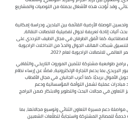
لثنائي. وقد تُوّجت هذه الأشغال بجملة من التوصيات والمشاريع
 وتحسين الوصلة الأرضية القائمة بين البلدين، ودراسة إمكانية
بحث آليات إتاحة تعريفة تجوال تفضيلية للاتصالات النقالة،
الاصطناعية. كما اتّفق الطرفان في مجال الطيف الترددي على
نسيق شبكات الهاتف الجوال والحدّ من التداخلات الراديوية
لعالمي للاتصالات الراديوية لعام 2027.
ق برامج طوابعية مشتركة لتثمين الموروث التاريخي والثقافي
ور البريدي بما يدعم التجارة الإلكترونية، فضلًا عن إرساء نظام
 الأموال بريديًا. كما أعرب الجانبان، في مجال الأقطاب
د مبادرات عملية تشمل التوأمة المؤسساتية ودعم
 التعاون في مجالات البحث والتطوير والابتكار ضمن البرامج
لى مواصلة دعم مسيرة التعاون الثنائي وتوسيع مجالاتها، بما
كة خدمةً للمصالح المشتركة واستجابةً لتطلّعات الشعبين